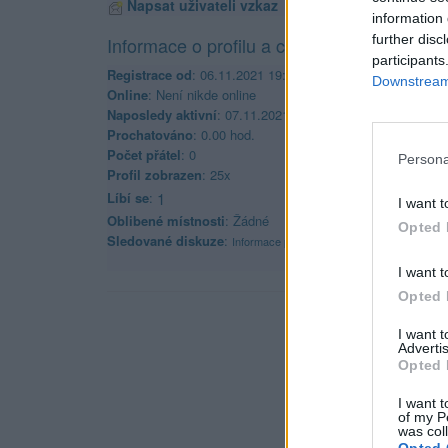
Napsat uživateli vzkaz
information 
further disc
Informace o profilu a chatu
participants
Registrace od
: 06.11.2021 19:13
Downstream 
Online
: Není nikde online
Naposledy aktivní
: 07.11.2021 10:25
Prochatováno
: 0.00 hod.
Počet přátel
: 0
Persona
Profil zobrazen
: 25x
Líbí se
:
1
I want t
Oblibené místnosti
: Žádné
Opted 
Sledované diskuze
:
Informace pro uživatele
I want t
Opted 
I want 
Advertis
Opted 
I want t
of my P
was col