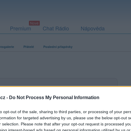
Premium
Chat Rádio
Nápověda
togalerie
Přátelé
Poslední příspěvky
ací fotografií. U neověřených profilů nelze zaručit, že fotografie a
cz -
Do Not Process My Personal Information
to opt-out of the sale, sharing to third parties, or processing of your per
formation for targeted advertising by us, please use the below opt-out s
r selection. Please note that after your opt-out request is processed y
eing interest-based ads based on personal information utilized by us or