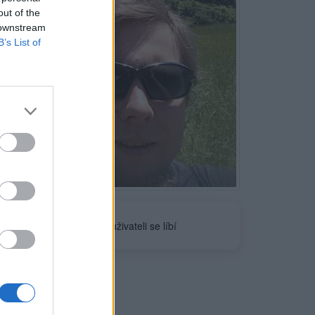
out of the
 downstream
B’s List of
Neověřeno
1
uživateli se líbí