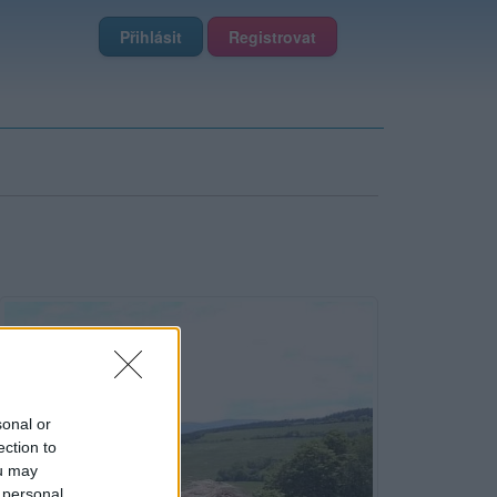
Přihlásit
Registrovat
sonal or
ection to
ou may
 personal