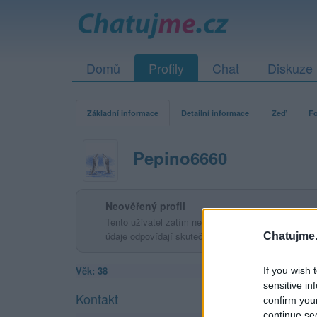
Domů
Profily
Chat
Diskuze
Základní informace
Detailní informace
Zeď
Fo
Pepino6660
Neověřený profil
Tento uživatel zatím neprokázal svou identitu ověřov
údaje odpovídají skutečné osobě.
Chatujme.
Věk: 38
If you wish 
sensitive in
Kontakt
confirm you
continue se