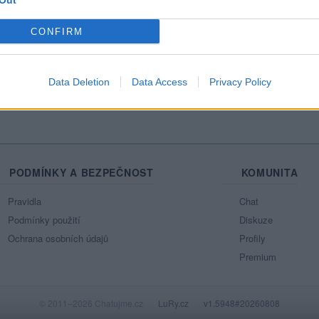
Out
Mo
CONFIRM
Ne
azit celou mou zeď
Data Deletion
Data Access
Privacy Policy
PODMÍNKY A BEZPEČNOST
KOMUNITA
Pravidla
Chat
Podmínky použití
Diskuze
Ochrana osobních údajů
Profily
Premium
© 2011–2026 Chatujme.cz
·
LuRy.cz
·
v1.5948#20260808