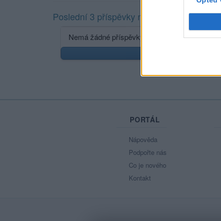
Opted 
Poslední 3 příspěvky na mé zdi
Nemá žádné příspěvky
Zobr
PORTÁL
Nápověda
Podpořte nás
Co je nového
Kontakt