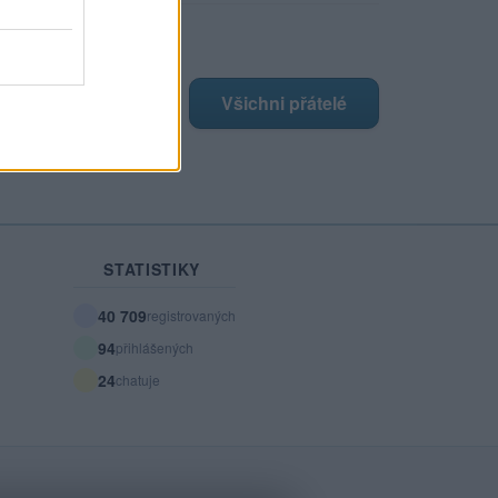
ji nejnovější přátelé
má žádné přátelé.
Všichni přátelé
STATISTIKY
40 709
registrovaných
94
přihlášených
24
chatuje