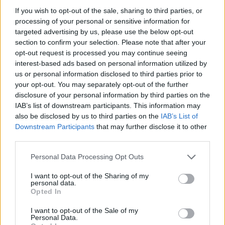
If you wish to opt-out of the sale, sharing to third parties, or
processing of your personal or sensitive information for
targeted advertising by us, please use the below opt-out
section to confirm your selection. Please note that after your
Věk: ??
opt-out request is processed you may continue seeing
Země: cz
interest-based ads based on personal information utilized by
Kontakt
us or personal information disclosed to third parties prior to
your opt-out. You may separately opt-out of the further
Napsat uživateli vzkaz
disclosure of your personal information by third parties on the
IAB’s list of downstream participants. This information may
Informace o profilu a chatu
also be disclosed by us to third parties on the
IAB’s List of
Registrace od
: 15.04.2026 11:52
Downstream Participants
that may further disclose it to other
Online
: Není nikde online
third parties.
Naposledy aktivní
: 26.04.2026 08:25
Prochatováno
: 3.99 hod.
Personal Data Processing Opt Outs
Počet přátel
: 0
Profil zobrazen
: 59x
I want to opt-out of the Sharing of my
personal data.
Líbí se
:
0
Opted In
Oblibené místnosti
:
Zralý muž a mladší žena
Sledované diskuze
:
,
,
Hledam milenku
Láska, vztahy a sex
Mladá stále vlhká
I want to opt-out of the Sale of my
,
,
Personal Data.
🤪
Nezávazný sex chating
Starší milenka pro mladšího…