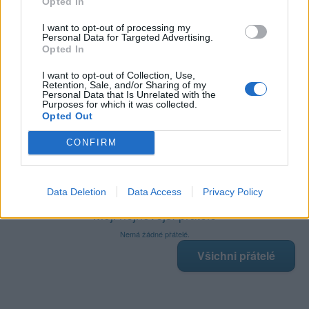
Opted In
I want to opt-out of processing my
Personal Data for Targeted Advertising.
Opted In
Poslední 3 příspěvky na mé zdi
I want to opt-out of Collection, Use,
Retention, Sale, and/or Sharing of my
Personal Data that Is Unrelated with the
(před 4 měsíci)
Palo69
Purposes for which it was collected.
Opted Out
Kamarádka na real, Vysočina Brněnsko
CONFIRM
Zobrazit celou mou zeď
Data Deletion
Data Access
Privacy Policy
Moji nejnovější přátelé
Nemá žádné přátelé.
Všichni přátelé