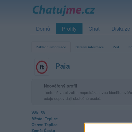
Domů
Profily
Chat
Diskuze
Základní informace
Detailní informace
Zeď
Fo
Paia
Neověřený profil
Tento uživatel zatím neprokázal svou identitu ověřov
údaje odpovídají skutečné osobě.
Věk: 58
Město: Teplice
Okres: Teplice
Země: Česko