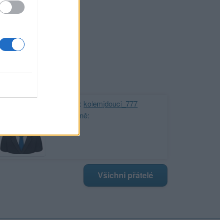
vkládání
ji nejnovější přátelé
Kamarád:
kolemjdouci_777
Říká o mně:
Všichni přátelé