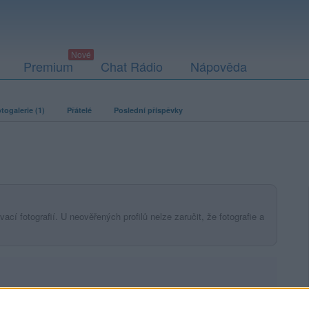
Premium
Chat Rádio
Nápověda
togalerie (1)
Přátelé
Poslední příspěvky
ací fotografií. U neověřených profilů nelze zaručit, že fotografie a