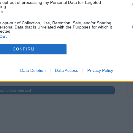
to opt-out of processing my Personal Data for Targeted
ing.
,
,
,
,
,
tížnosti …
Informace pro uživatele
Nespavci
PC poradenství
Vtipné vtipy
In
o opt-out of Collection, Use, Retention, Sale, and/or Sharing
ersonal Data that Is Unrelated with the Purposes for which it
lected.
Out
CONFIRM
Mo
(před 6 lety)
Data Deletion
Data Access
Privacy Policy
Když to nemůžeš sežrat nebo ošukat, pochčij to a jdi od
azit celou mou zeď