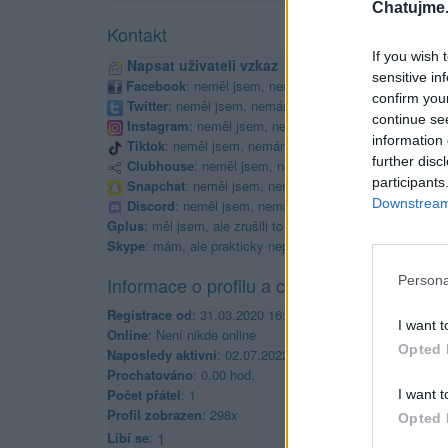
Chatujme.
Kontakt
If you wish 
Napsat uživateli vzkaz
sensitive in
Facebook
: neměl jsem, nemám a mít nebudu
confirm you
Twitter
: neměl jsem, nemám a mít nebudu
continue se
Instagram
: neměl jsem, nemám a mít nebudu
information 
Tiktok
: neměl jsem, nemám a mít nebudu
further disc
Clubhouse
: neměl jsem, nemám a mít nebudu
participants
Snapchat
: neměl jsem, nemám a mít nebudu
Downstream 
Discord
: neměl jsem, nemám a mít nebudu
Gplus
: měl jsem, ale zrušili to
Skype
: mám, ale prakticky nepoužívám
Informace o profilu a chatu
Persona
Registrace od
: 31.03.2020 16:19
I want t
Online
: Není nikde online
Opted 
Naposledy aktivní
: 02.07.2022 09:07
Prochatováno
: 0.00 hod.
Počet přátel
: 1
I want t
Profil zobrazen
: 298x
Opted 
Líbí se
:
1