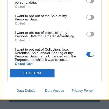
Registrace od
: 19.07.2021 13:41
personal data.
Online
: Není nikde online
Opted In
Naposledy aktivní
: 04.06.2025 07:14
I want to opt-out of the Sale of my
Prochatováno
: 0.00 hod.
Personal Data.
Počet přátel
: 0
Opted In
Profil zobrazen
: 1235x
Líbí se
:
0
I want to opt-out of processing my
Personal Data for Targeted Advertising.
Oblibené místnosti
: Žádné
Opted In
Sledované diskuze
:
Informace pro uživatele
I want to opt-out of Collection, Use,
Retention, Sale, and/or Sharing of my
Personal Data that Is Unrelated with the
Purposes for which it was collected.
Opted Out
Poslední 3 příspěvky na mé zdi
CONFIRM
(před 5 lety)
Nora-Gropius
Můj vzor je Alexander Von Humboldt
Data Deletion
Data Access
Privacy Policy
Zobrazit celou mou zeď