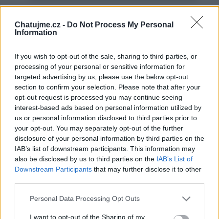
Chatujme.cz -
Do Not Process My Personal
Information
If you wish to opt-out of the sale, sharing to third parties, or
processing of your personal or sensitive information for
targeted advertising by us, please use the below opt-out
section to confirm your selection. Please note that after your
Život
opt-out request is processed you may continue seeing
interest-based ads based on personal information utilized by
Krása
us or personal information disclosed to third parties prior to
your opt-out. You may separately opt-out of the further
disclosure of your personal information by third parties on the
IAB’s list of downstream participants. This information may
Země: Země
also be disclosed by us to third parties on the
IAB’s List of
Downstream Participants
that may further disclose it to other
Kontakt
third parties.
Napsat uživateli vzkaz
Personal Data Processing Opt Outs
Informace o profilu a chatu
I want to opt-out of the Sharing of my