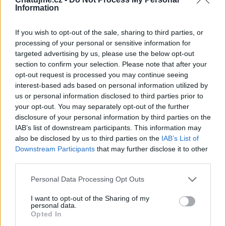
Information
If you wish to opt-out of the sale, sharing to third parties, or
Věk: 37
processing of your personal or sensitive information for
Okres: Znojmo
targeted advertising by us, please use the below opt-out
Země:
section to confirm your selection. Please note that after your
opt-out request is processed you may continue seeing
Kontakt
interest-based ads based on personal information utilized by
us or personal information disclosed to third parties prior to
Napsat uživateli vzkaz
your opt-out. You may separately opt-out of the further
Informace o profilu a chatu
disclosure of your personal information by third parties on the
IAB’s list of downstream participants. This information may
Registrace od
: 18.06.2023 06:17
also be disclosed by us to third parties on the
IAB’s List of
Online
: Není nikde online
Downstream Participants
that may further disclose it to other
Naposledy aktivní
: 12.04.2026 07:07
third parties.
Prochatováno
: 5.88 hod.
Počet přátel
: 1
Personal Data Processing Opt Outs
Profil zobrazen
: 551x
Líbí se
:
0
I want to opt-out of the Sharing of my
personal data.
Oblibené místnosti
: Žádné
Opted In
Sledované diskuze
:
Informace pro uživatele