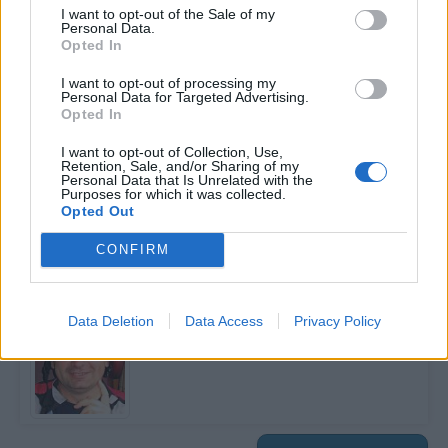
I want to opt-out of the Sale of my
Personal Data.
Opted In
I want to opt-out of processing my
Personal Data for Targeted Advertising.
Poslední 3 příspěvky na mé zdi
Opted In
Nemá žádné příspěvky
I want to opt-out of Collection, Use,
Retention, Sale, and/or Sharing of my
Zobrazit celou mou zeď
Personal Data that Is Unrelated with the
Purposes for which it was collected.
Opted Out
CONFIRM
Moji nejnovější přátelé
Kamarád:
Malycmelacek
Data Deletion
Data Access
Privacy Policy
Říká o mně: