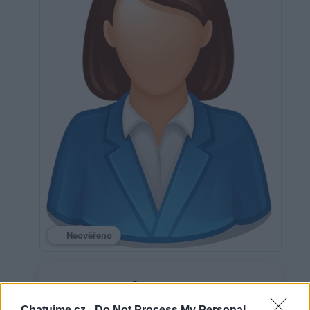
Neověřeno
0
uživatelům se líbí
Chatujme.cz -
Do Not Process My Personal