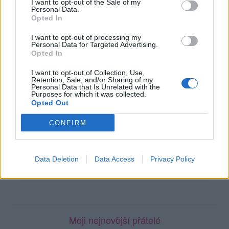
I want to opt-out of the Sale of my
Naposledy aktivní
: 20.04.2024 23:15
Personal Data.
Prochatováno
: 3.54 hod.
Opted In
Počet přátel
: 0
Profil zobrazen
: 173x
I want to opt-out of processing my
Personal Data for Targeted Advertising.
Líbí se
:
1
Opted In
Oblibené místnosti
: Žádné
Sledované diskuze
:
Informace pro uživatele
I want to opt-out of Collection, Use,
Retention, Sale, and/or Sharing of my
Personal Data that Is Unrelated with the
Purposes for which it was collected.
Opted Out
CONFIRM
Poslední 3 příspěvky na mé zdi
Nemá žádné příspěvky
Data Deletion
Data Access
Privacy Policy
Zobrazit celou mou zeď
Moji nejnovější přátelé