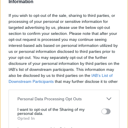
Information
If you wish to opt-out of the sale, sharing to third parties, or
processing of your personal or sensitive information for
targeted advertising by us, please use the below opt-out
section to confirm your selection. Please note that after your
Neověřený profil
opt-out request is processed you may continue seeing
Tento uživatel zatím neprokázal svou identitu ověřovací
interest-based ads based on personal information utilized by
fotografií. U neověřených profilů nelze zaručit, že fotografie a
us or personal information disclosed to third parties prior to
údaje odpovídají skutečné osobě.
your opt-out. You may separately opt-out of the further
disclosure of your personal information by third parties on the
Věk: 49
IAB’s list of downstream participants. This information may
Okres: Louny
also be disclosed by us to third parties on the
IAB’s List of
Země:
Downstream Participants
that may further disclose it to other
third parties.
Kontakt
Personal Data Processing Opt Outs
Napsat uživateli vzkaz
I want to opt-out of the Sharing of my
Informace o profilu a chatu
personal data.
Opted In
Registrace od
: 15.12.2020 22:18
Online
: Není nikde online