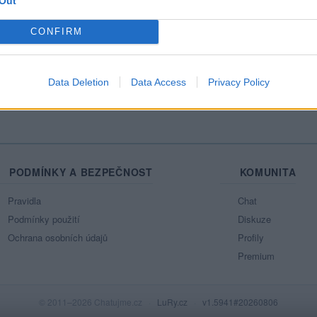
Out
Mo
CONFIRM
Ne
azit celou mou zeď
Data Deletion
Data Access
Privacy Policy
PODMÍNKY A BEZPEČNOST
KOMUNITA
Pravidla
Chat
Podmínky použití
Diskuze
Ochrana osobních údajů
Profily
Premium
© 2011–2026 Chatujme.cz
·
LuRy.cz
·
v1.5941#20260806