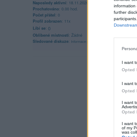
Naposledy aktivní
: 18.11.2020 09:50
information 
Prochatováno
: 0.00 hod.
further disc
Počet přátel
: 0
participants
Profil zobrazen
: 11x
Downstream 
Líbí se
:
0
Oblibené místnosti
: Žádné
Sledované diskuze
:
Informace pro uživatele
Persona
I want t
Opted 
I want t
Opted 
I want 
Advertis
Opted 
I want t
of my P
was col