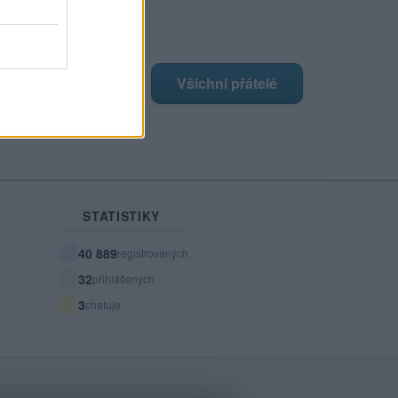
ji nejnovější přátelé
má žádné přátelé.
Všichni přátelé
STATISTIKY
40 889
registrovaných
32
přihlášených
3
chatuje