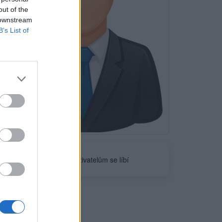
out of the
 downstream
B’s List of
Neověřeno
0
uživatelům se líbí