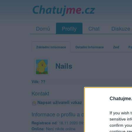
Domů
Profily
Chat
Diskuze
Základní informace
Detailní informace
Zeď
Fo
Nails
Věk: ??
Kontakt
Chatujme.
Napsat uživateli vzkaz
Informace o profilu a chatu
If you wish 
sensitive in
Registrace od
: 18.11.2020 09:49
confirm you
Online
: Není nikde online
continue se