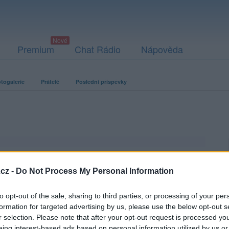
Premium
Chat Rádio
Nápověda
togalerie
Přátelé
Poslední příspěvky
cz -
Do Not Process My Personal Information
to opt-out of the sale, sharing to third parties, or processing of your per
formation for targeted advertising by us, please use the below opt-out s
r selection. Please note that after your opt-out request is processed y
eing interest-based ads based on personal information utilized by us or