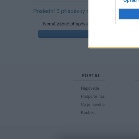
Opted 
Poslední 3 příspěvky na mé zdi
Nemá žádné příspěvky
Zobr
PORTÁL
Nápověda
Podpořte nás
Co je nového
Kontakt