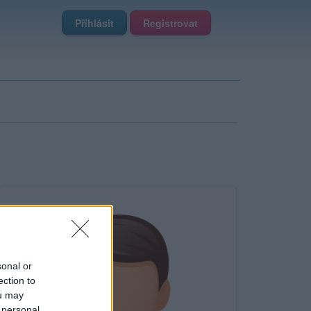
Přihlásit
Registrovat
sonal or
ection to
ou may
 personal