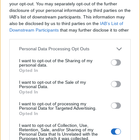
your opt-out. You may separately opt-out of the further
Napsat uživateli vzkaz
disclosure of your personal information by third parties on the
Informace o profilu a chatu
IAB’s list of downstream participants. This information may
also be disclosed by us to third parties on the
IAB’s List of
Registrace od
: 22.06.2022 15:24
Downstream Participants
that may further disclose it to other
Online
: Není nikde online
third parties.
Naposledy aktivní
: 19.04.2024 21:40
Prochatováno
: 14.47 hod.
Personal Data Processing Opt Outs
Počet přátel
: 3
Profil zobrazen
: 296x
I want to opt-out of the Sharing of my
personal data.
Líbí se
:
0
Opted In
Oblibené místnosti
: Žádné
Sledované diskuze
:
Informace pro uživatele
I want to opt-out of the Sale of my
Personal Data.
Opted In
I want to opt-out of processing my
Personal Data for Targeted Advertising.
Opted In
Poslední 3 příspěvky na mé zdi
I want to opt-out of Collection, Use,
Nemá žádné příspěvky
Retention, Sale, and/or Sharing of my
Personal Data that Is Unrelated with the
Purposes for which it was collected.