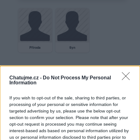
Příroda
Syn
Neověřený profil
Chatujme.cz -
Do Not Process My Personal
Information
Tento uživatel zatím neprokázal svou identitu ověřovací
fotografií. U neověřených profilů nelze zaručit, že fotografie a
údaje odpovídají skutečné osobě.
If you wish to opt-out of the sale, sharing to third parties, or
processing of your personal or sensitive information for
Věk: 58
targeted advertising by us, please use the below opt-out
Město: Mohelnice
section to confirm your selection. Please note that after your
Země: ČR
opt-out request is processed you may continue seeing
interest-based ads based on personal information utilized by
Kontakt
us or personal information disclosed to third parties prior to