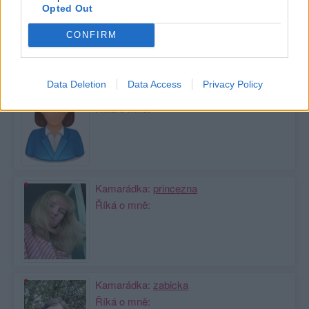
Zobrazit celou mou zeď
Opted Out
CONFIRM
Moji nejnovější přátelé
Data Deletion
Data Access
Privacy Policy
Kamarádka:
cconroe
Říká o mně:
Kamarádka:
princezna
Říká o mně:
Kamarádka:
zabicka
Říká o mně: