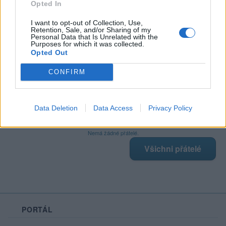
Opted In
I want to opt-out of Collection, Use,
Retention, Sale, and/or Sharing of my
Poslední 3 příspěvky na mé zdi
Personal Data that Is Unrelated with the
Purposes for which it was collected.
Opted Out
Nemá žádné příspěvky
Zobrazit celou mou zeď
CONFIRM
Data Deletion
Data Access
Privacy Policy
Moji nejnovější přátelé
Nemá žádné přátelé.
Všichni přátelé
PORTÁL