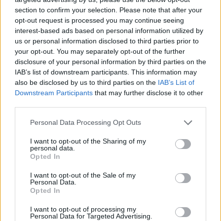
section to confirm your selection. Please note that after your
opt-out request is processed you may continue seeing
interest-based ads based on personal information utilized by
us or personal information disclosed to third parties prior to
Věk: 35
your opt-out. You may separately opt-out of the further
Kontakt
disclosure of your personal information by third parties on the
IAB’s list of downstream participants. This information may
Napsat uživateli vzkaz
also be disclosed by us to third parties on the
IAB’s List of
Downstream Participants
that may further disclose it to other
Informace o profilu a chatu
third parties.
Registrace od
: 11.12.2020 12:24
Online
: Není nikde online
Personal Data Processing Opt Outs
Naposledy aktivní
: 13.12.2020 07:56
Prochatováno
: 0.15 hod.
I want to opt-out of the Sharing of my
personal data.
Počet přátel
: 0
Opted In
Profil zobrazen
: 18x
Líbí se
:
0
I want to opt-out of the Sale of my
Personal Data.
Oblibené místnosti
: Žádné
Opted In
Sledované diskuze
:
Informace pro uživatele
I want to opt-out of processing my
Personal Data for Targeted Advertising.