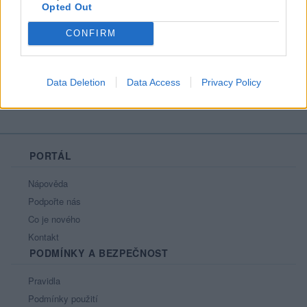
Opted Out
Líbí se
:
0
Oblibené místnosti
: Žádné
CONFIRM
Sledované diskuze
:
Informace pro uživatele
Data Deletion
Data Access
Privacy Policy
PORTÁL
Nápověda
Podpořte nás
Co je nového
Kontakt
PODMÍNKY A BEZPEČNOST
Pravidla
Podmínky použití