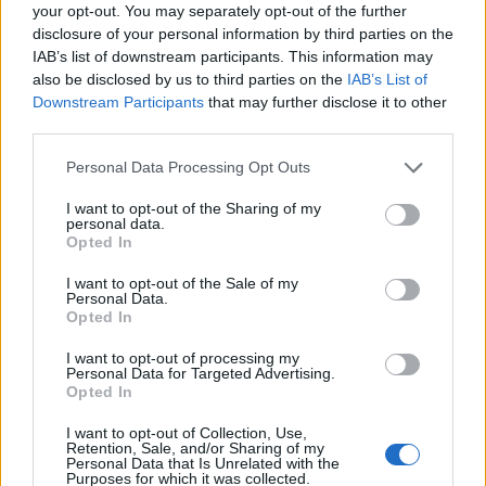
0
your opt-out. You may separately opt-out of the further
uživatelům se líbí
disclosure of your personal information by third parties on the
IAB’s list of downstream participants. This information may
also be disclosed by us to third parties on the
IAB’s List of
Downstream Participants
that may further disclose it to other
third parties.
Neověřený profil
Personal Data Processing Opt Outs
Tento uživatel zatím neprokázal svou identitu ověřovací
fotografií. U neověřených profilů nelze zaručit, že fotografie a
I want to opt-out of the Sharing of my
personal data.
údaje odpovídají skutečné osobě.
Opted In
Kontakt
I want to opt-out of the Sale of my
Personal Data.
Napsat uživateli vzkaz
Opted In
Informace o profilu a chatu
I want to opt-out of processing my
Personal Data for Targeted Advertising.
Registrace od
: 03.06.2015 05:05
Opted In
Online
: Není nikde online
I want to opt-out of Collection, Use,
Naposledy aktivní
: 07.06.2015 20:58
Retention, Sale, and/or Sharing of my
Počet přátel
: 0
Personal Data that Is Unrelated with the
Profil zobrazen
: 54x
Purposes for which it was collected.