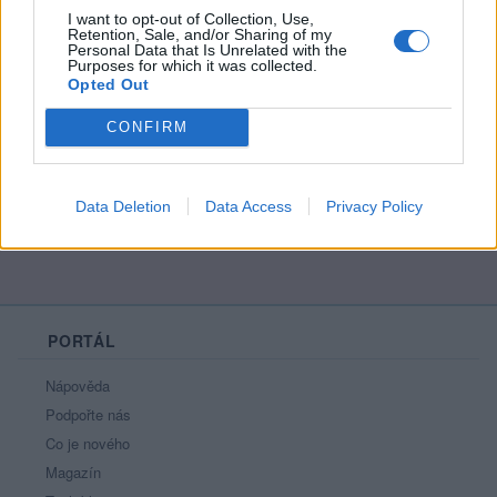
I want to opt-out of Collection, Use,
Retention, Sale, and/or Sharing of my
Personal Data that Is Unrelated with the
Purposes for which it was collected.
Kamarád:
Kuba_Mora
Opted Out
Říká o mně:
CONFIRM
Data Deletion
Data Access
Privacy Policy
PORTÁL
Nápověda
Podpořte nás
Co je nového
Magazín