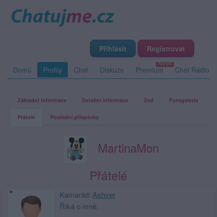
Přihlásit
Registrovat
Domů
Profily
Chat
Diskuze
Premium
Chat Rádio
Základní informace
Detailní informace
Zeď
Fotogalerie
Přátelé
Poslední příspěvky
MartinaMon
Přátelé
Kamarád:
Ashver
Říká o mně: