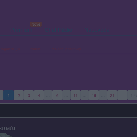
Premium
Chat Rádio
Nápověda
togalerie (9)
Přátelé
Poslední příspěvky
1
2
3
4
…
6
…
11
…
16
…
21
1 /
(aktuální strana)
KU MŮJ