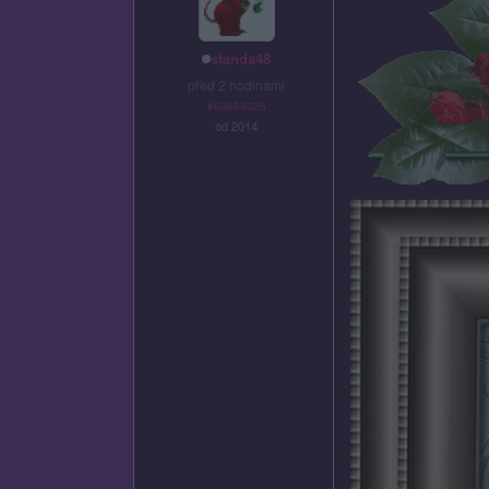
standa48
před 2 hodinami
#60859036
od 2014