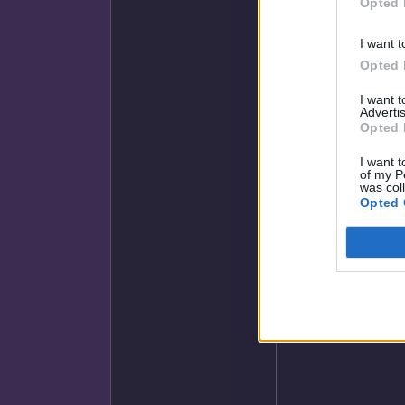
Opted 
I want t
Opted 
I want 
Advertis
Opted 
I want t
of my P
was col
Opted 