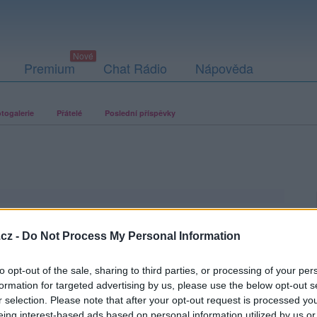
Premium
Chat Rádio
Nápověda
togalerie
Přátelé
Poslední příspěvky
cz -
Do Not Process My Personal Information
to opt-out of the sale, sharing to third parties, or processing of your per
formation for targeted advertising by us, please use the below opt-out s
r selection. Please note that after your opt-out request is processed y
eing interest-based ads based on personal information utilized by us or