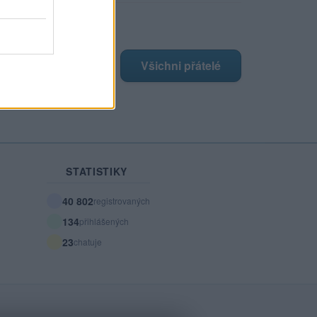
ji nejnovější přátelé
má žádné přátelé.
Všichni přátelé
STATISTIKY
40 802
registrovaných
134
přihlášených
23
chatuje