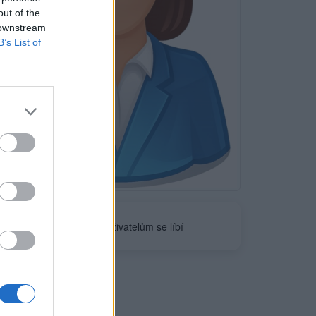
out of the
 downstream
B’s List of
Neověřeno
0
uživatelům se líbí