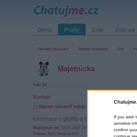
Domů
Profily
Chat
Diskuze
Základní informace
Detailní informace
Zeď
Fo
Majetnicka
Věk: 54
Kontakt
Chatujme.
Napsat uživateli vzkaz
Informace o profilu a chatu
If you wish 
sensitive in
Registrace od
: 03.01.2021 20:09
confirm you
Online
: Není nikde online
continue se