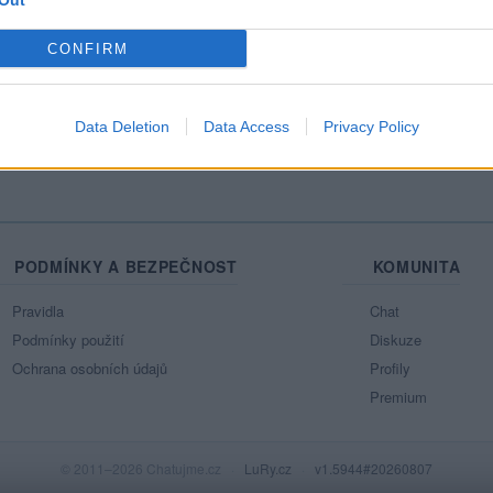
Out
Mo
CONFIRM
Ne
azit celou mou zeď
Data Deletion
Data Access
Privacy Policy
PODMÍNKY A BEZPEČNOST
KOMUNITA
Pravidla
Chat
Podmínky použití
Diskuze
Ochrana osobních údajů
Profily
Premium
© 2011–2026 Chatujme.cz
·
LuRy.cz
·
v1.5944#20260807