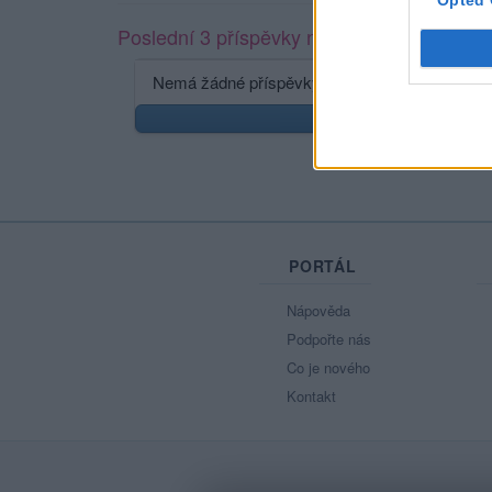
Opted 
Poslední 3 příspěvky na mé zdi
Nemá žádné příspěvky
Zobr
PORTÁL
Nápověda
Podpořte nás
Co je nového
Kontakt