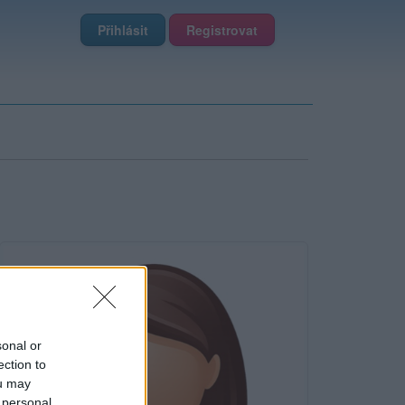
Přihlásit
Registrovat
sonal or
ection to
ou may
 personal