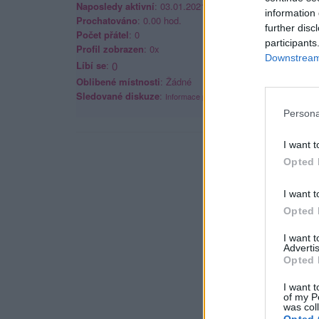
Naposledy aktivní
: 03.01.2021 20:10
information 
Prochatováno
: 0.00 hod.
further disc
Počet přátel
: 0
participants
Profil zobrazen
: 0x
Downstream 
Líbí se
:
0
Oblibené místnosti
: Žádné
Sledované diskuze
:
Informace pro uživatele
Persona
I want t
Opted 
I want t
Opted 
I want 
Advertis
Opted 
I want t
of my P
was col