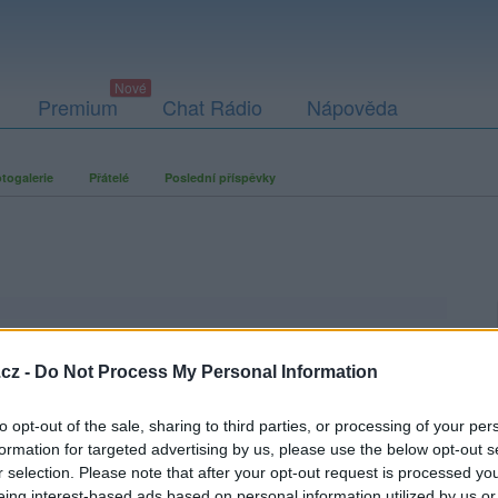
Premium
Chat Rádio
Nápověda
togalerie
Přátelé
Poslední příspěvky
cz -
Do Not Process My Personal Information
to opt-out of the sale, sharing to third parties, or processing of your per
formation for targeted advertising by us, please use the below opt-out s
r selection. Please note that after your opt-out request is processed y
eing interest-based ads based on personal information utilized by us or