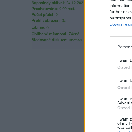
Naposledy aktivní
: 24.12.2021 17:54
information 
Prochatováno
: 0.00 hod.
further disc
Počet přátel
: 0
participants
Profil zobrazen
: 0x
Downstream 
Líbí se
:
0
Oblibené místnosti
: Žádné
Sledované diskuze
:
Informace pro uživatele
Persona
I want t
Opted 
I want t
Opted 
I want 
Advertis
Opted 
I want t
of my P
was col