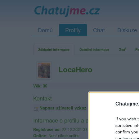
Domů
Profily
Chat
Diskuze
Základní informace
Detailní informace
Zeď
Fo
LocaHero
Věk: 36
Kontakt
Chatujme.
Napsat uživateli vzkaz
Informace o profilu a chatu
If you wish 
sensitive in
Registrace od
: 22.12.2021 23:15
confirm you
Online
: Není nikde online
continue se