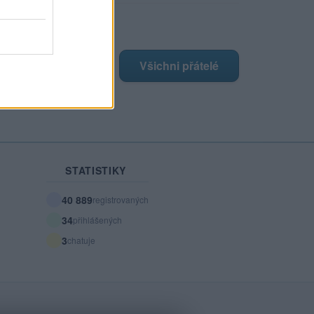
ji nejnovější přátelé
má žádné přátelé.
Všichni přátelé
STATISTIKY
40 889
registrovaných
34
přihlášených
3
chatuje