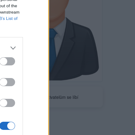
out of the
 downstream
B’s List of
Neověřeno
0
uživatelům se líbí