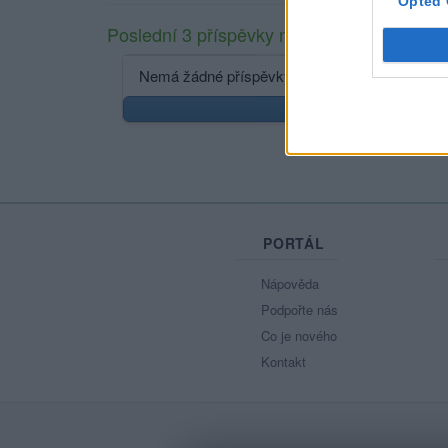
Opted 
Poslední 3 příspěvky na mé zdi
Nemá žádné příspěvky
Zobr
PORTÁL
Nápověda
Podpořte nás
Co je nového
Kontakt