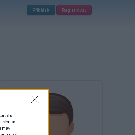
Přihlásit
Registrovat
sonal or
ection to
ou may
 personal