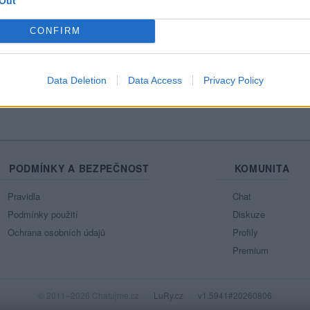
Out
Mo
CONFIRM
Ne
azit celou mou zeď
Data Deletion
Data Access
Privacy Policy
PODMÍNKY A BEZPEČNOST
KOMUNITA
Pravidla
Chat
Podmínky použití
Diskuze
Ochrana osobních údajů
Profily
Premium
© 2011–2026 Chatujme.cz
·
LuRy.cz
·
v1.5941#20260806