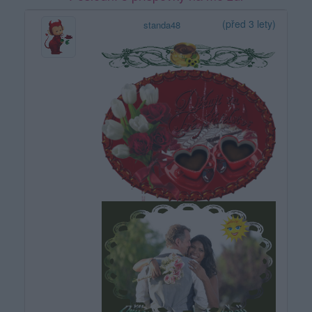
(před 3 lety)
standa48