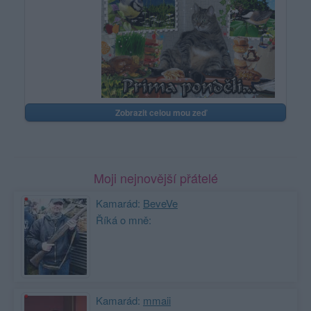
Zobrazit celou mou zeď
Moji nejnovější přátelé
Kamarád:
BeveVe
Říká o mně:
Kamarád:
mmaii