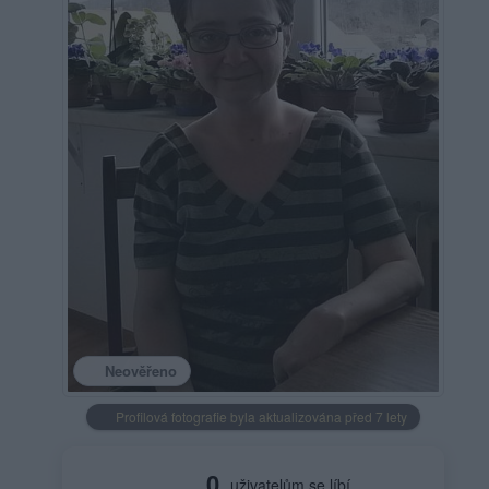
Neověřeno
Profilová fotografie byla aktualizována před 7 lety
0
uživatelům se líbí