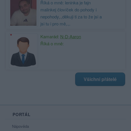
Říká o mně: leninka je fajn
malinkej človíček do pohody i
nepohody,.,děkuji ti za to že jsi a
jsi tu i pro mě,.,.
Kamarád:
N-D-Aaron
Říká o mně:
Všichni přátelé
PORTÁL
Nápověda