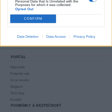
Personal Data that Is Unrelated with the
Líbí se
:
0
Purposes for which it was collected.
Opted Out
Oblibené místnosti
: Žádné
Sledované diskuze
:
Informace pro uživatele
CONFIRM
Data Deletion
Data Access
Privacy Policy
PORTÁL
Nápověda
Podpořte nás
Co je nového
Magazín
Tech blog
Kontakt
PODMÍNKY A BEZPEČNOST