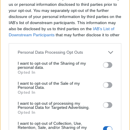
0
uživatelům se líbí
us or personal information disclosed to third parties prior to
your opt-out. You may separately opt-out of the further
disclosure of your personal information by third parties on the
IAB’s list of downstream participants. This information may
also be disclosed by us to third parties on the
IAB’s List of
Downstream Participants
that may further disclose it to other
third parties.
Neověřený profil
Tento uživatel zatím neprokázal svou identitu ověřovací
Personal Data Processing Opt Outs
fotografií. U neověřených profilů nelze zaručit, že fotografie a
údaje odpovídají skutečné osobě.
I want to opt-out of the Sharing of my
personal data.
Opted In
Kontakt
I want to opt-out of the Sale of my
Napsat uživateli vzkaz
Personal Data.
Opted In
Informace o profilu a chatu
I want to opt-out of processing my
Registrace od
: 18.08.2015 22:47
Personal Data for Targeted Advertising.
Online
: Není nikde online
Opted In
Naposledy aktivní
: 09.09.2015 05:16
Počet přátel
: 0
I want to opt-out of Collection, Use,
Retention, Sale, and/or Sharing of my
Profil zobrazen
: 67x