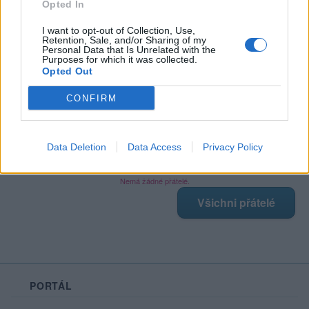
Opted In
I want to opt-out of Collection, Use,
Retention, Sale, and/or Sharing of my
Poslední 3 příspěvky na mé zdi
Personal Data that Is Unrelated with the
Purposes for which it was collected.
Opted Out
Nemá žádné příspěvky
Zobrazit celou mou zeď
CONFIRM
Data Deletion
Data Access
Privacy Policy
Moji nejnovější přátelé
Nemá žádné přátelé.
Všichni přátelé
PORTÁL