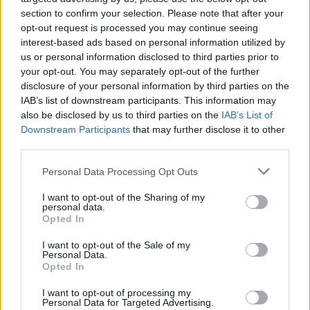
section to confirm your selection. Please note that after your
opt-out request is processed you may continue seeing
interest-based ads based on personal information utilized by
us or personal information disclosed to third parties prior to
Věk: 66
your opt-out. You may separately opt-out of the further
Kontakt
disclosure of your personal information by third parties on the
IAB’s list of downstream participants. This information may
Napsat uživateli vzkaz
also be disclosed by us to third parties on the
IAB’s List of
Downstream Participants
that may further disclose it to other
Informace o profilu a chatu
third parties.
Registrace od
: 14.05.2021 23:07
Online
: Není nikde online
Personal Data Processing Opt Outs
Naposledy aktivní
: 16.05.2021 21:47
Prochatováno
: 0.00 hod.
I want to opt-out of the Sharing of my
personal data.
Počet přátel
: 0
Opted In
Profil zobrazen
: 3x
Líbí se
:
0
I want to opt-out of the Sale of my
Personal Data.
Oblibené místnosti
: Žádné
Opted In
Sledované diskuze
:
Informace pro uživatele
I want to opt-out of processing my
Personal Data for Targeted Advertising.