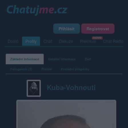
Přihlásit
Registrovat
Domů
Profily
Chat
Diskuze
Premium
Chat Rádio
Základní informace
Detailní informace
Zeď
Fotogalerie (2)
Přátelé
Poslední příspěvky
Kuba-Vohnouti