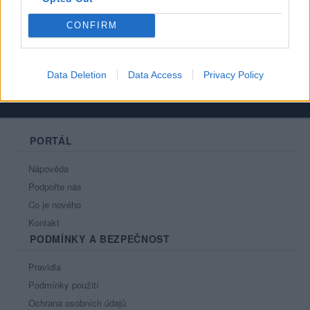
Profil zobrazen
: 227x
Líbí se
:
1
CONFIRM
Data Deletion
Data Access
Privacy Policy
PORTÁL
Nápověda
Podpořte nás
Co je nového
Kontakt
PODMÍNKY A BEZPEČNOST
Pravidla
Podmínky použití
Ochrana osobních údajů