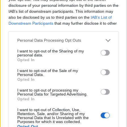
disclosure of your personal information by third parties on the
IAB’s list of downstream participants. This information may
also be disclosed by us to third parties on the
IAB’s List of
Downstream Participants
that may further disclose it to other
third parties.
Neověřený profil
Personal Data Processing Opt Outs
Tento uživatel zatím neprokázal svou identitu ověřovací
fotografií. U neověřených profilů nelze zaručit, že fotografie a
I want to opt-out of the Sharing of my
údaje odpovídají skutečné osobě.
personal data.
Opted In
Město: Praha
I want to opt-out of the Sale of my
Okres: Praha
Personal Data.
Země:
Opted In
Kontakt
I want to opt-out of processing my
Personal Data for Targeted Advertising.
Napsat uživateli vzkaz
Opted In
Informace o profilu a chatu
I want to opt-out of Collection, Use,
Retention, Sale, and/or Sharing of my
Personal Data that Is Unrelated with the
Registrace od
: 06.04.2014 22:38
Purposes for which it was collected.
Počet přátel
: 4
Opted Out