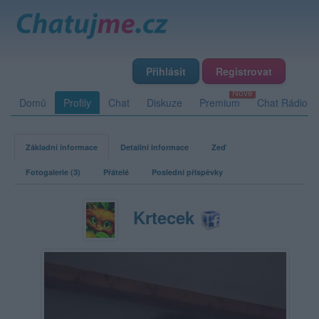
Přihlásit
Registrovat
Domů
Profily
Chat
Diskuze
Premium
Chat Rádio
Základní informace
Detailní informace
Zeď
Fotogalerie (3)
Přátelé
Poslední příspěvky
Krtecek