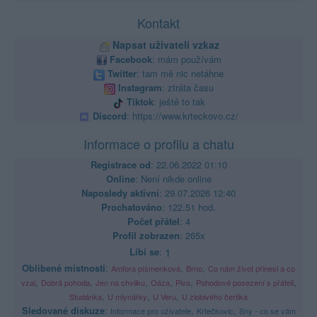
Kontakt
Napsat uživateli vzkaz
Facebook
: mám používám
Twitter
: tam mě nic netáhne
Instagram
: ztráta času
Tiktok
: ještě to tak
Discord
: https://www.krteckovo.cz/
Informace o profilu a chatu
Registrace od
: 22.06.2022 01:10
Online
: Není nikde online
Naposledy aktivní
: 29.07.2026 12:40
Prochatováno
: 122.51 hod.
Počet přátel
: 4
Profil zobrazen
: 265x
Líbí se
:
1
Oblibené místnosti
:
,
,
Amfora písmenková
Brno
Co nám život přinesl a co
,
,
,
,
,
,
vzal
Dobrá pohoda
Jen na chvilku
Oáza
Pivo
Pohodové posezení s přáteli
,
,
,
Studánka
U mlynářky
U Veru
U zlobivého čertika
Sledované diskuze
:
,
,
Informace pro uživatele
Krtečkovic
Sny - co se vám