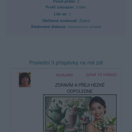
Počet přátel
: 2
Profil zobrazen
: 5184x
Líbí se
:
1
Oblibené místnosti
: Žádné
Sledované diskuze
:
Informace pro uživatele
Poslední 3 příspěvky na mé zdi
(před 10 měsíci)
Ajinka583
ZDRAVÍM A PŘEJI HEZKÉ
ODPOLEDNE