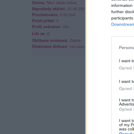
Online
: Není nikde online
information 
Naposledy aktivní
: 03.06.2021 04:55
further disc
Prochatováno
: 0.00 hod.
participants
Počet přátel
: 0
Downstream 
Profil zobrazen
: 24x
Líbí se
:
0
Oblibené místnosti
: Žádné
Sledované diskuze
:
Informace pro uživatele
Persona
I want t
Opted 
I want t
Opted 
I want 
Advertis
Opted 
I want t
of my P
was col