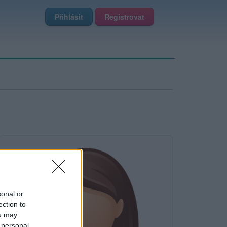
Přihlásit
Registrovat
sonal or
ection to
ou may
 personal