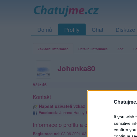
Domů
Profily
Chat
Diskuze
Základní informace
Detailní informace
Zeď
Fo
Johanka80
Věk: 46
Kontakt
Chatujme.
Napsat uživateli vzkaz
Facebook
: Johana Hanny Bandová
If you wish 
Informace o profilu a chatu
sensitive in
confirm you
Registrace od
: 03.06.2021 03:48
continue se