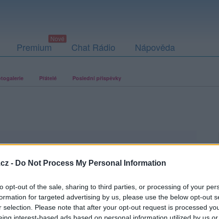
Premium
Chat Rádio
Nápověda
togalerie
Přátelé
Poslední příspěvky
cz -
Do Not Process My Personal Information
to opt-out of the sale, sharing to third parties, or processing of your per
formation for targeted advertising by us, please use the below opt-out s
r selection. Please note that after your opt-out request is processed y
eing interest-based ads based on personal information utilized by us or