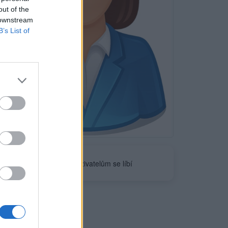
out of the
 downstream
B’s List of
Neověřeno
0
uživatelům se líbí