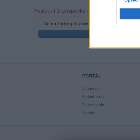
Opted 
Poslední 3 příspěvky na mé zdi
Nemá žádné příspěvky
Zobr
PORTÁL
Nápověda
Podpořte nás
Co je nového
Kontakt