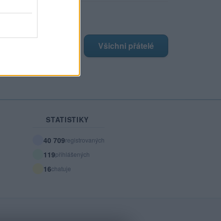
ji nejnovější přátelé
má žádné přátelé.
Všichni přátelé
STATISTIKY
40 709
registrovaných
119
přihlášených
16
chatuje