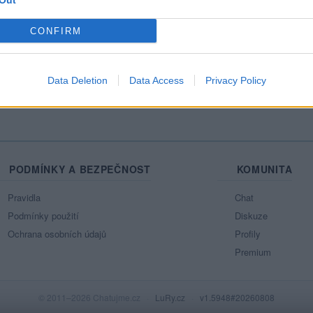
Out
Mo
CONFIRM
Ne
azit celou mou zeď
Data Deletion
Data Access
Privacy Policy
PODMÍNKY A BEZPEČNOST
KOMUNITA
Pravidla
Chat
Podmínky použití
Diskuze
Ochrana osobních údajů
Profily
Premium
© 2011–2026 Chatujme.cz
·
LuRy.cz
·
v1.5948#20260808