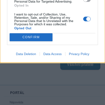
Personal Data for Targeted Advertising.
Opted In
Poslední 3 příspěvky na mé zdi
I want to opt-out of Collection, Use,
Retention, Sale, and/or Sharing of my
Nemá žádné příspěvky
Personal Data that Is Unrelated with the
Purposes for which it was collected.
Opted Out
Zobrazit celou mou zeď
CONFIRM
Moji nejnovější přátelé
Data Deletion
Data Access
Privacy Policy
Nemá žádné přátelé.
Všichni přátelé
PORTÁL
Nápověda