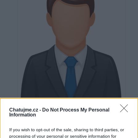
Neověřeno
Chatujme.cz -
Do Not Process My Personal
Information
0
uživatelům se líbí
If you wish to opt-out of the sale, sharing to third parties, or
processing of your personal or sensitive information for