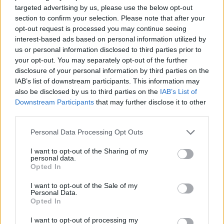
targeted advertising by us, please use the below opt-out
section to confirm your selection. Please note that after your
opt-out request is processed you may continue seeing
interest-based ads based on personal information utilized by
us or personal information disclosed to third parties prior to
Kontakt
your opt-out. You may separately opt-out of the further
Napsat uživateli vzkaz
disclosure of your personal information by third parties on the
IAB’s list of downstream participants. This information may
Informace o profilu a chatu
also be disclosed by us to third parties on the
IAB’s List of
Downstream Participants
that may further disclose it to other
Registrace od
: 29.12.2020 02:40
third parties.
Online
: Není nikde online
Naposledy aktivní
: 29.12.2020 03:33
Personal Data Processing Opt Outs
Prochatováno
: 0.00 hod.
Počet přátel
: 0
I want to opt-out of the Sharing of my
Profil zobrazen
: 10x
personal data.
Líbí se
:
0
Opted In
Oblibené místnosti
: Žádné
I want to opt-out of the Sale of my
Sledované diskuze
:
Informace pro uživatele
Personal Data.
Opted In
I want to opt-out of processing my