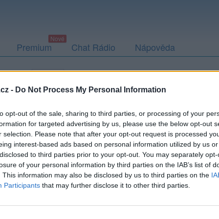
Premium
Chat Rádio
Nápověda
togalerie
Přátelé
Poslední příspěvky
cz -
Do Not Process My Personal Information
to opt-out of the sale, sharing to third parties, or processing of your per
formation for targeted advertising by us, please use the below opt-out s
r selection. Please note that after your opt-out request is processed y
eing interest-based ads based on personal information utilized by us or
disclosed to third parties prior to your opt-out. You may separately opt-
Kamarádka:
magdalena1
losure of your personal information by third parties on the IAB’s list of
Říká o mně:
. This information may also be disclosed by us to third parties on the
IA
Participants
that may further disclose it to other third parties.