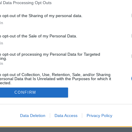
l Data Processing Opt Outs
o opt-out of the Sharing of my personal data.
In
o opt-out of the Sale of my Personal Data.
In
to opt-out of processing my Personal Data for Targeted
ing.
PODMÍNKY A BEZPEČNOST
KOMUNITA
In
Pravidla
Chat
o opt-out of Collection, Use, Retention, Sale, and/or Sharing
ersonal Data that Is Unrelated with the Purposes for which it
Podmínky použití
Diskuze
lected.
Ochrana osobních údajů
Profily
Out
CONFIRM
Premium
© 2011–2026 Chatujme.cz
·
LuRy.cz
·
v1.5922#20260805
Data Deletion
Data Access
Privacy Policy