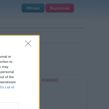
Přihlásit
Registrovat
sonal or
ection to
ou may
 personal
out of the
Kamarádka:
Anabel007
 downstream
Říká o mně:
B’s List of