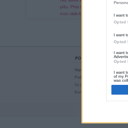
Persona
píšu. Přes to všechno mám Tě
moc ráda kamaráde múj.♥♥♥
I want t
Opted 
I want t
Opted 
I want 
Advertis
PORTÁL
Opted 
Nápověda
I want t
of my P
Podpořte nás
was col
Co je nového
Opted 
Kontakt