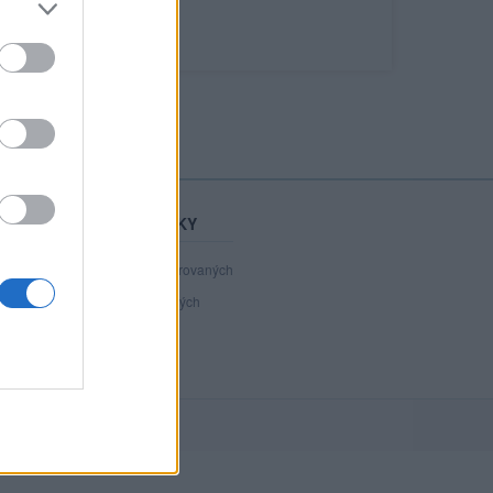
STATISTIKY
40 984
registrovaných
127
přihlášených
26
chatuje