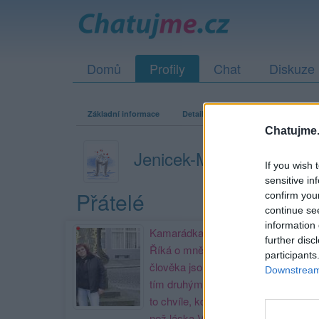
Domů
Profily
Chat
Diskuze
Základní informace
Detailní informace
Zeď
Fo
Chatujme.
Jenicek-Marenka1
If you wish 
sensitive in
Přátelé
confirm you
continue se
information 
Kamarádka:
Amanda22
further disc
Říká o mně: ♥♥♥V životě
participants
člověka jsou chvíle, kdy si je s
Downstream 
tím druhým strašně blízko! Jsou
to chvíle, kdy je přátelství víc
než láska.Však ty víš o čem