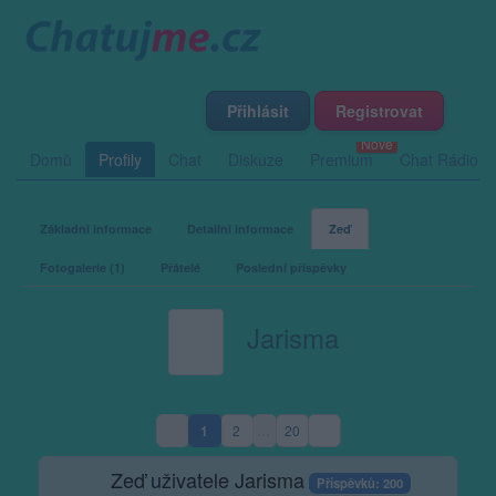
Přihlásit
Registrovat
Domů
Profily
Chat
Diskuze
Premium
Chat Rádio
Základní informace
Detailní informace
Zeď
Fotogalerie (1)
Přátelé
Poslední příspěvky
Jarisma
1
2
…
20
(aktuální strana)
Zeď uživatele Jarisma
Příspěvků: 200