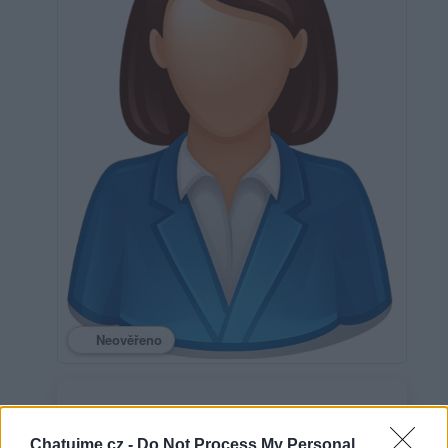
Neověřeno
0
uživatelům se líbí
Chatujme.cz -
Do Not Process My Personal