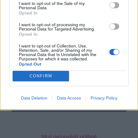
Online
: Není nikde online
I want to opt-out of the Sale of my
Personal Data.
Naposledy aktivní
: 30.10.2018 21:13
Opted In
Prochatováno
: 0.73 hod.
Počet přátel
: 0
I want to opt-out of processing my
Profil zobrazen
: 21x
Personal Data for Targeted Advertising.
Líbí se
:
0
Opted In
Oblibené místnosti
: Žádné
I want to opt-out of Collection, Use,
Sledované diskuze
:
Informace pro uživatele
Retention, Sale, and/or Sharing of my
Personal Data that Is Unrelated with the
Purposes for which it was collected.
Opted Out
CONFIRM
Poslední 3 příspěvky na mé zdi
Nemá žádné příspěvky
Data Deletion
Data Access
Privacy Policy
Zobrazit celou mou zeď
Moji nejnovější přátelé