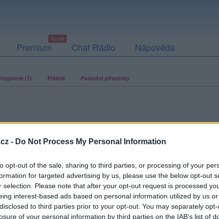
Premium
Chat Rádio
Nápověda
togalerie (1)
Přátelé
Poslední příspěvky
cz -
Do Not Process My Personal Information
ací fotografií. U neověřených profilů nelze zaručit, že fotografie a
to opt-out of the sale, sharing to third parties, or processing of your per
formation for targeted advertising by us, please use the below opt-out s
r selection. Please note that after your opt-out request is processed y
eing interest-based ads based on personal information utilized by us or
disclosed to third parties prior to your opt-out. You may separately opt-
losure of your personal information by third parties on the IAB’s list of