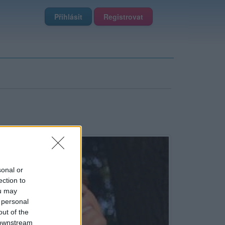
Přihlásit
Registrovat
sonal or
ection to
ou may
 personal
out of the
 downstream