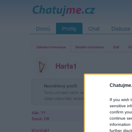
Domů
Profily
Chat
Diskuze
Základní informace
Detailní informace
Zeď
Fo
Harfa1
Chatujme.
Neověřený profil
Tento uživatel zatím neprokázal svou identitu ověřov
údaje odpovídají skutečné osobě.
If you wish 
sensitive in
confirm you
Věk: ??
continue se
Země: ČR
information 
Kontakt
further disc