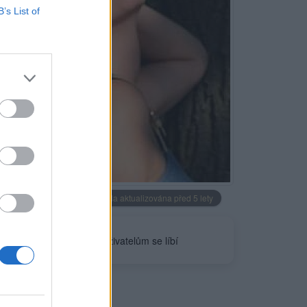
B’s List of
Neověřeno
Profilová fotografie byla aktualizována před 5 lety
3
uživatelům se líbí