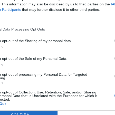
. This information may also be disclosed by us to third parties on the
IA
Participants
that may further disclose it to other third parties.
l Data Processing Opt Outs
o opt-out of the Sharing of my personal data.
In
o opt-out of the Sale of my Personal Data.
ná přijde i Oblak
In
to opt-out of processing my Personal Data for Targeted
ing.
In
o opt-out of Collection, Use, Retention, Sale, and/or Sharing
ersonal Data that Is Unrelated with the Purposes for which it
 myšlenka , slovo, vyzáří do prostoru, opíše
lected.
Out
do bodu, odkud vyšel. Toť karma.
CONFIRM