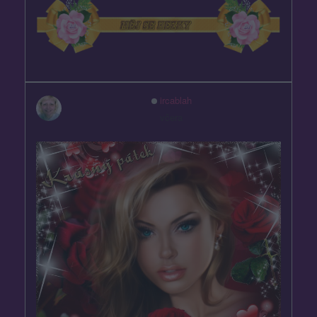
ircablah
včera