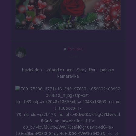
libinka62
včera
hezký den - západ slunce - Starý Jičín - poslala
kamarádka