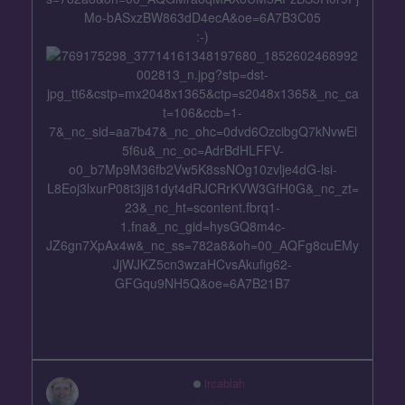
:-)
ircablah
před 2 dny