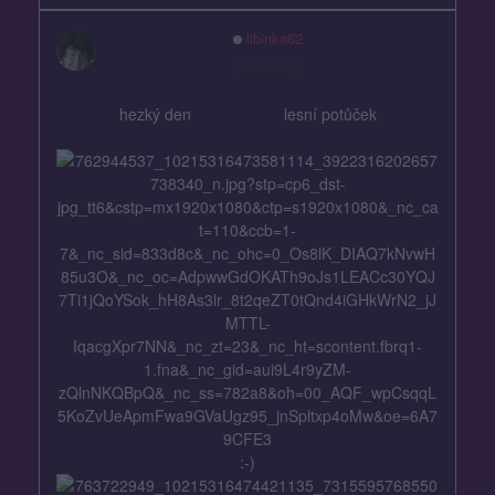
libinka62
před 2 dny
hezký den lesní potůček
:-)