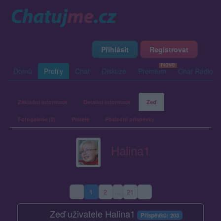
Přihlásit
Registrovat
Domů
Profily
Chat
Diskuze
Premium
Chat Rádio
Základní informace
Detailní informace
Zeď
Fotogalerie (2)
Přátelé
Poslední příspěvky
Halina1
1
2
…
21
(aktuální strana)
Zeď uživatele Halina1
Příspěvků: 203