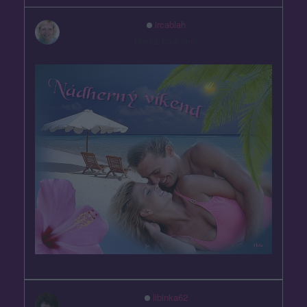
ircablah
před 2 hodinami
libinka62