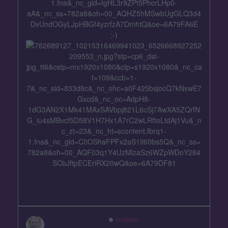
:-)
ircablah