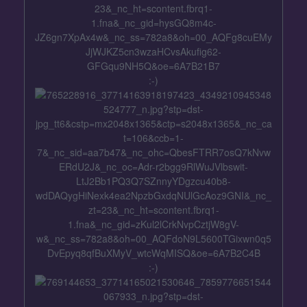
:-)
:-)