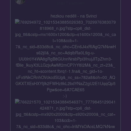
před 7 hodinami
hezkou neděli - na Svinci
:-)