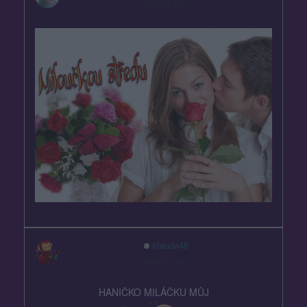
před 3 dny
standa48
před 3 dny
HANIČKO MILÁČKU MŮJ