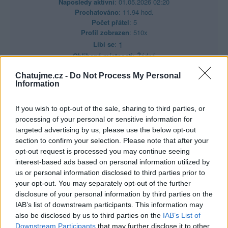
Naposledy aktivní
: 01.05.2026 02:20
Prochatováno
: 11.94 hod.
Počet přátel
: 5
Profil zobrazen
: 510x
Líbí se
:
1
Oblibené místnosti
: Žádné
Sledované diskuze
:
Informace pro uživatele
Chatujme.cz -
Do Not Process My Personal
Information
If you wish to opt-out of the sale, sharing to third parties, or
processing of your personal or sensitive information for
Poslední 3 příspěvky na mé zdi
targeted advertising by us, please use the below opt-out
section to confirm your selection. Please note that after your
(před 4 lety)
princezna
opt-out request is processed you may continue seeing
interest-based ads based on personal information utilized by
us or personal information disclosed to third parties prior to
your opt-out. You may separately opt-out of the further
disclosure of your personal information by third parties on the
IAB’s list of downstream participants. This information may
also be disclosed by us to third parties on the
IAB’s List of
Downstream Participants
that may further disclose it to other