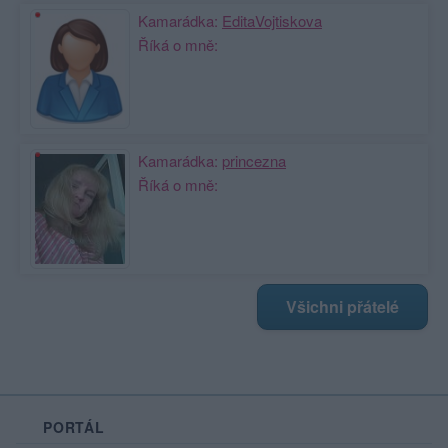
Kamarádka:
EditaVojtiskova
Říká o mně:
Kamarádka:
princezna
Říká o mně:
Všichni přátelé
PORTÁL