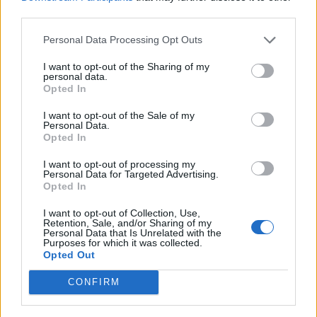
third parties.
Personal Data Processing Opt Outs
(před 4 lety)
princezna
I want to opt-out of the Sharing of my
personal data.
Opted In
I want to opt-out of the Sale of my
Personal Data.
Opted In
I want to opt-out of processing my
Personal Data for Targeted Advertising.
Opted In
I want to opt-out of Collection, Use,
Retention, Sale, and/or Sharing of my
Personal Data that Is Unrelated with the
Purposes for which it was collected.
Opted Out
(před 4 lety)
princezna
CONFIRM
a
href="https://ivcacek66.blogspot.com/">