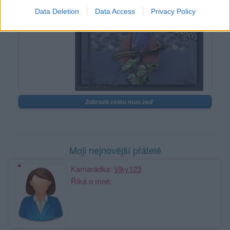
Data Deletion
Data Access
Privacy Policy
Zobrazit celou mou zeď
Moji nejnovější přátelé
Kamarádka:
Viky123
Říká o mně: