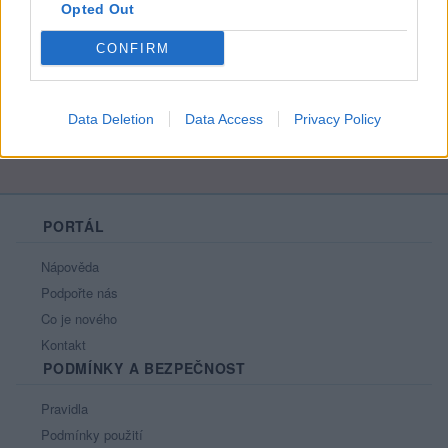
Opted Out
Líbí se
:
0
Oblibené místnosti
: Žádné
CONFIRM
Sledované diskuze
:
Informace pro uživatele
Data Deletion
Data Access
Privacy Policy
PORTÁL
Nápověda
Podpořte nás
Co je nového
Kontakt
PODMÍNKY A BEZPEČNOST
Pravidla
Podmínky použití