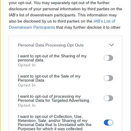
0
your opt-out. You may separately opt-out of the further
uživatelům se líbí
disclosure of your personal information by third parties on the
IAB’s list of downstream participants. This information may
also be disclosed by us to third parties on the
IAB’s List of
Downstream Participants
that may further disclose it to other
third parties.
Neověřený profil
Personal Data Processing Opt Outs
Tento uživatel zatím neprokázal svou identitu ověřovací
fotografií. U neověřených profilů nelze zaručit, že fotografie a
I want to opt-out of the Sharing of my
personal data.
údaje odpovídají skutečné osobě.
Opted In
Kontakt
I want to opt-out of the Sale of my
Personal Data.
Napsat uživateli vzkaz
Opted In
Informace o profilu a chatu
I want to opt-out of processing my
Personal Data for Targeted Advertising.
Registrace od
: 01.03.2017 01:11
Opted In
Online
: Není nikde online
I want to opt-out of Collection, Use,
Naposledy aktivní
: 01.03.2017 01:11
Retention, Sale, and/or Sharing of my
Počet přátel
: 0
Personal Data that Is Unrelated with the
Profil zobrazen
: 308x
Purposes for which it was collected.