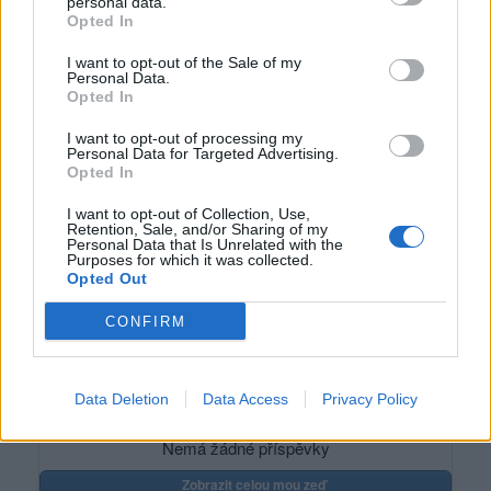
personal data.
Počet přátel
: 0
Opted In
Profil zobrazen
: 21x
Líbí se
:
0
I want to opt-out of the Sale of my
Oblibené místnosti
: Žádné
Personal Data.
Opted In
Sledované diskuze
:
,
Informace pro uživatele
Nezávazný sex chating
I want to opt-out of processing my
Personal Data for Targeted Advertising.
Opted In
I want to opt-out of Collection, Use,
Retention, Sale, and/or Sharing of my
Personal Data that Is Unrelated with the
život
Purposes for which it was collected.
Opted Out
CONFIRM
Poslední 3 příspěvky na mé zdi
Data Deletion
Data Access
Privacy Policy
Nemá žádné příspěvky
Zobrazit celou mou zeď