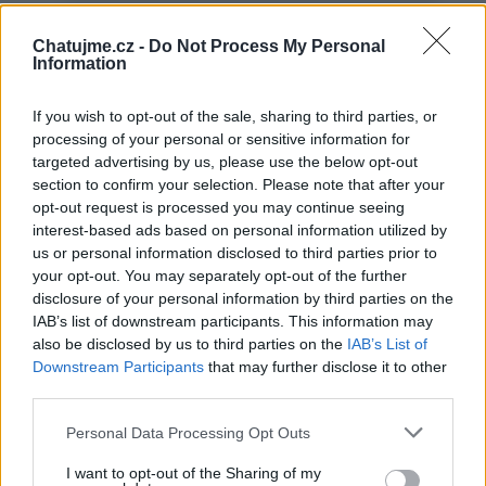
Chatujme.cz -
Do Not Process My Personal
Information
Neověřený profil
If you wish to opt-out of the sale, sharing to third parties, or
Tento uživatel zatím neprokázal svou identitu ověřovací
processing of your personal or sensitive information for
fotografií. U neověřených profilů nelze zaručit, že fotografie a
targeted advertising by us, please use the below opt-out
údaje odpovídají skutečné osobě.
section to confirm your selection. Please note that after your
opt-out request is processed you may continue seeing
Věk: 60
interest-based ads based on personal information utilized by
Země: Česko Praha
us or personal information disclosed to third parties prior to
your opt-out. You may separately opt-out of the further
Kontakt
disclosure of your personal information by third parties on the
IAB’s list of downstream participants. This information may
Napsat uživateli vzkaz
also be disclosed by us to third parties on the
IAB’s List of
Informace o profilu a chatu
Downstream Participants
that may further disclose it to other
third parties.
Registrace od
: 18.02.2026 14:48
Online
: Není nikde online
Personal Data Processing Opt Outs
Naposledy aktivní
: 18.02.2026 19:17
Prochatováno
: 0.00 hod.
I want to opt-out of the Sharing of my