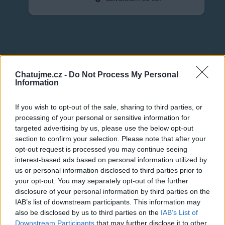
Neověřený profil
Chatujme.cz -
Do Not Process My Personal
Tento uživatel zatím neprokázal svou identitu ověřovací
Information
fotografií. U neověřených profilů nelze zaručit, že fotografie a
údaje odpovídají skutečné osobě.
If you wish to opt-out of the sale, sharing to third parties, or
processing of your personal or sensitive information for
Věk: 28
targeted advertising by us, please use the below opt-out
Země: Česká Republika
section to confirm your selection. Please note that after your
Kontakt
opt-out request is processed you may continue seeing
interest-based ads based on personal information utilized by
Napsat uživateli vzkaz
us or personal information disclosed to third parties prior to
your opt-out. You may separately opt-out of the further
Informace o profilu a chatu
disclosure of your personal information by third parties on the
Registrace od
: 09.12.2018 23:16
IAB’s list of downstream participants. This information may
Online
: Není nikde online
also be disclosed by us to third parties on the
IAB’s List of
Naposledy aktivní
: 14.06.2019 14:42
Downstream Participants
that may further disclose it to other