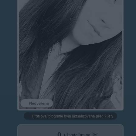
Neověřeno
Profilová fotografie byla aktualizována před 7 lety
0
uživatelům se líbí