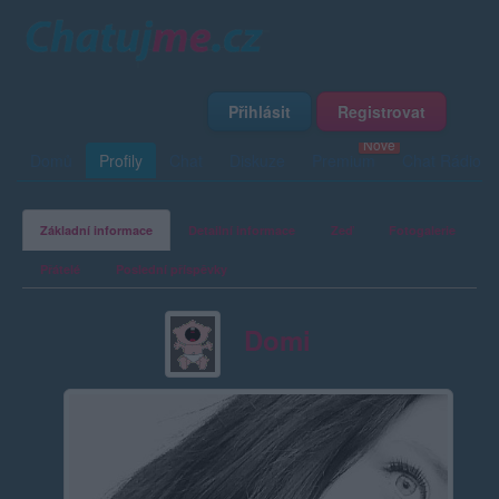
Přihlásit
Registrovat
Domů
Profily
Chat
Diskuze
Premium
Chat Rádio
Základní informace
Detailní informace
Zeď
Fotogalerie
Přátelé
Poslední příspěvky
Domi