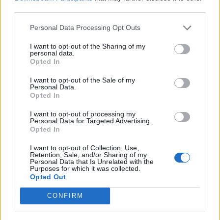
Prochatováno
: 3.14 hod.
third parties.
Počet přátel
: 2
Profil zobrazen
: 575x
Personal Data Processing Opt Outs
Líbí se
:
0
I want to opt-out of the Sharing of my
Oblibené místnosti
: Žádné
personal data.
Sledované diskuze
:
Informace pro uživatele
Opted In
I want to opt-out of the Sale of my
Personal Data.
Opted In
I want to opt-out of processing my
Poslední 3 příspěvky na mé zdi
Personal Data for Targeted Advertising.
Opted In
Nemá žádné příspěvky
I want to opt-out of Collection, Use,
Retention, Sale, and/or Sharing of my
Zobrazit celou mou zeď
Personal Data that Is Unrelated with the
Purposes for which it was collected.
Opted Out
CONFIRM
Moji nejnovější přátelé