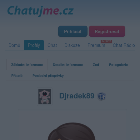
Přihlásit
Registrovat
Domů
Profily
Chat
Diskuze
Premium
Chat Rádio
Základní informace
Detailní informace
Zeď
Fotogalerie
Přátelé
Poslední příspěvky
Djradek89