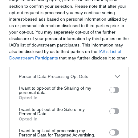
section to confirm your selection. Please note that after your
opt-out request is processed you may continue seeing
interest-based ads based on personal information utilized by
us or personal information disclosed to third parties prior to
Věk: 37
your opt-out. You may separately opt-out of the further
Kontakt
disclosure of your personal information by third parties on the
IAB’s list of downstream participants. This information may
Napsat uživateli vzkaz
also be disclosed by us to third parties on the
IAB’s List of
Downstream Participants
that may further disclose it to other
Informace o profilu a chatu
third parties.
Registrace od
: 15.01.2022 01:12
Online
: Není nikde online
Personal Data Processing Opt Outs
Naposledy aktivní
: 15.01.2022 01:12
Prochatováno
: 0.00 hod.
I want to opt-out of the Sharing of my
personal data.
Počet přátel
: 0
Opted In
Profil zobrazen
: 18x
Líbí se
:
0
I want to opt-out of the Sale of my
Personal Data.
Oblibené místnosti
: Žádné
Opted In
Sledované diskuze
:
Informace pro uživatele
I want to opt-out of processing my
Personal Data for Targeted Advertising.