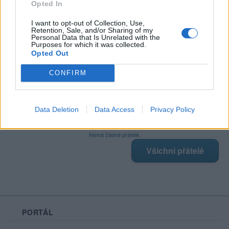
Opted In
I want to opt-out of Collection, Use,
Retention, Sale, and/or Sharing of my
Poslední 3 příspěvky na mé zdi
Personal Data that Is Unrelated with the
Purposes for which it was collected.
Opted Out
Nemá žádné příspěvky
Zobrazit celou mou zeď
CONFIRM
Data Deletion
Data Access
Privacy Policy
Moji nejnovější přátelé
Nemá žádné přátelé.
Všichni přátelé
PORTÁL