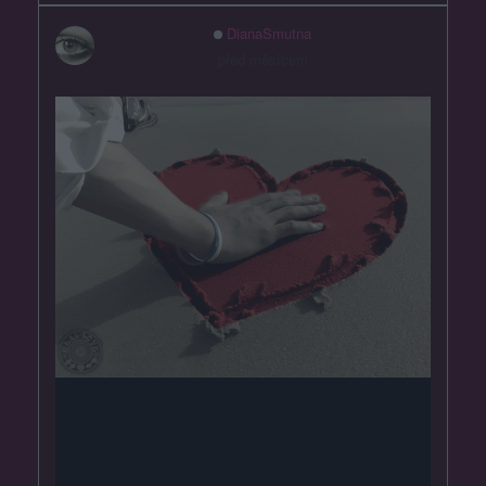
DianaSmutna
před měsícem