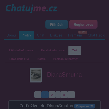
Přihlásit
Registrovat
Domů
Profily
Chat
Diskuze
Premium
Chat Rádio
Základní informace
Detailní informace
Zeď
Fotogalerie (16)
Přátelé
Poslední příspěvky
DianaSmutna
1
2
…
8
(aktuální strana)
Zeď uživatele DianaSmutna
Příspěvků: 78