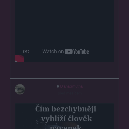
DianaSmutna
před měsícem