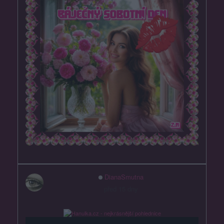
DianaSmutna
před 15 dny