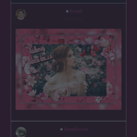
Kveta5
před 9 dny
DianaSmutna
před 10 dny