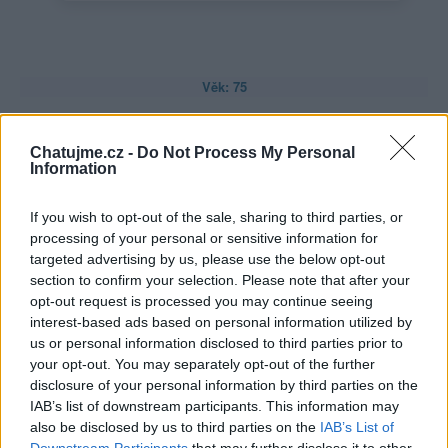
Věk: 75
Kontakt
Chatujme.cz -
Do Not Process My Personal
Napsat uživateli vzkaz
Information
Informace o profilu a chatu
If you wish to opt-out of the sale, sharing to third parties, or
Registrace od
: 21.06.2025 10:04
processing of your personal or sensitive information for
Online
: Není nikde online
targeted advertising by us, please use the below opt-out
Naposledy aktivní
: 05.08.2026 08:30
section to confirm your selection. Please note that after your
Prochatováno
: 30.33 hod.
opt-out request is processed you may continue seeing
Počet přátel
: 5
interest-based ads based on personal information utilized by
Profil zobrazen
: 634x
us or personal information disclosed to third parties prior to
Líbí se
:
1
your opt-out. You may separately opt-out of the further
Oblibené místnosti
: Žádné
disclosure of your personal information by third parties on the
Sledované diskuze
:
,
,
Erotické psaní, Fantazie ❤️
EXHIBICIONISTA
Informace
IAB’s list of downstream participants. This information may
,
,
pro uživatele
Mladá stále vlhká 🤪
Velký věkový rozdíl mezi…
also be disclosed by us to third parties on the
IAB’s List of
Downstream Participants
that may further disclose it to other