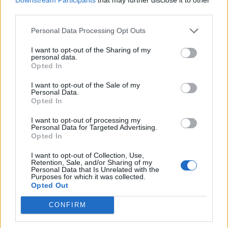
third parties.
Personal Data Processing Opt Outs
Poslední 3 příspěvky na mé zdi
I want to opt-out of the Sharing of my
personal data.
(před měsícem)
Deda75
Opted In
Láká mě představa,že si ho honím a
I want to opt-out of the Sale of my
Personal Data.
pozoruje mě mladá holka. Je-li tu
Opted In
zvědavka,tak pisni na mé
Jirka.39@seznam.cz..vše po domluvě
I want to opt-out of processing my
Personal Data for Targeted Advertising.
Zobrazit celou mou zeď
Opted In
I want to opt-out of Collection, Use,
Retention, Sale, and/or Sharing of my
Personal Data that Is Unrelated with the
Purposes for which it was collected.
Moji nejnovější přátelé
Opted Out
Kamarádka:
renata1900
CONFIRM
Říká o mně: