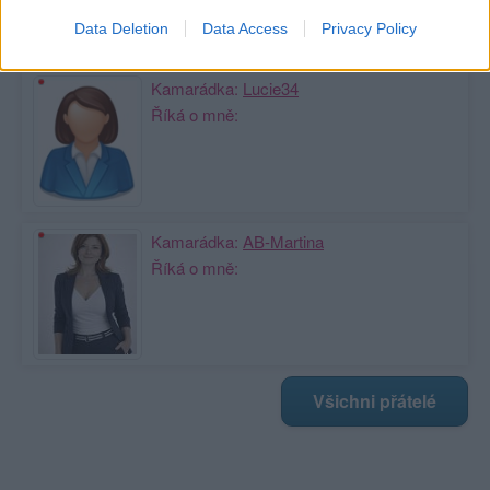
Data Deletion
Data Access
Privacy Policy
Kamarádka:
Lucie34
Říká o mně:
Kamarádka:
AB-Martina
Říká o mně:
Všichni přátelé