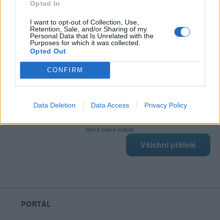
Opted In
I want to opt-out of Collection, Use,
Retention, Sale, and/or Sharing of my
Poslední 3 příspěvky na mé zdi
Personal Data that Is Unrelated with the
Purposes for which it was collected.
Opted Out
Nemá žádné příspěvky
Zobrazit celou mou zeď
CONFIRM
Data Deletion
Data Access
Privacy Policy
Moji nejnovější přátelé
Nemá žádné přátelé.
Všichni přátelé
PORTÁL