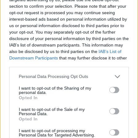
section to confirm your selection. Please note that after your
opt-out request is processed you may continue seeing
interest-based ads based on personal information utilized by
us or personal information disclosed to third parties prior to
Věk: 51
your opt-out. You may separately opt-out of the further
Kontakt
disclosure of your personal information by third parties on the
IAB’s list of downstream participants. This information may
Napsat uživateli vzkaz
also be disclosed by us to third parties on the
IAB’s List of
Downstream Participants
that may further disclose it to other
Informace o profilu a chatu
third parties.
Registrace od
: 23.04.2022 23:37
Online
: Není nikde online
Personal Data Processing Opt Outs
Naposledy aktivní
: 23.04.2022 23:38
Prochatováno
: 0.01 hod.
I want to opt-out of the Sharing of my
personal data.
Počet přátel
: 0
Opted In
Profil zobrazen
: 8x
Líbí se
:
0
I want to opt-out of the Sale of my
Personal Data.
Oblibené místnosti
: Žádné
Opted In
Sledované diskuze
:
Informace pro uživatele
I want to opt-out of processing my
Personal Data for Targeted Advertising.