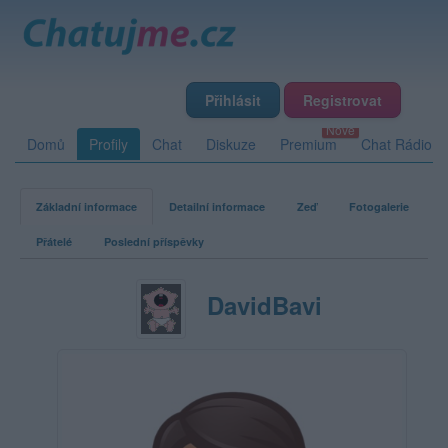
Přihlásit
Registrovat
Domů
Profily
Chat
Diskuze
Premium
Chat Rádio
Základní informace
Detailní informace
Zeď
Fotogalerie
Přátelé
Poslední příspěvky
DavidBavi