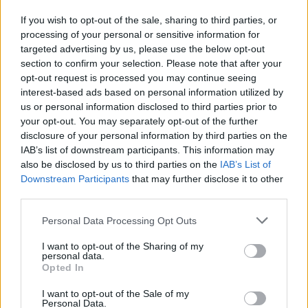
If you wish to opt-out of the sale, sharing to third parties, or
processing of your personal or sensitive information for
targeted advertising by us, please use the below opt-out
section to confirm your selection. Please note that after your
Neověřený profil
opt-out request is processed you may continue seeing
Tento uživatel zatím neprokázal svou identitu ověřovací
interest-based ads based on personal information utilized by
fotografií. U neověřených profilů nelze zaručit, že fotografie a
us or personal information disclosed to third parties prior to
údaje odpovídají skutečné osobě.
your opt-out. You may separately opt-out of the further
disclosure of your personal information by third parties on the
Věk: 19
IAB’s list of downstream participants. This information may
Země:
also be disclosed by us to third parties on the
IAB’s List of
Downstream Participants
that may further disclose it to other
Kontakt
third parties.
Napsat uživateli vzkaz
Personal Data Processing Opt Outs
Informace o profilu a chatu
I want to opt-out of the Sharing of my
Registrace od
: 08.10.2021 00:35
personal data.
Opted In
Online
: Není nikde online
Naposledy aktivní
: 12.05.2024 20:05
I want to opt-out of the Sale of my
Prochatováno
: 3.86 hod.
Personal Data.