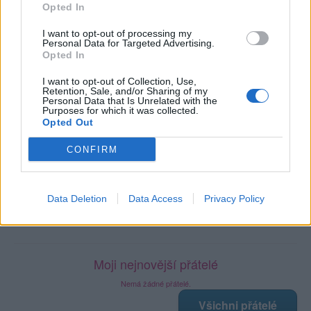
Počet přátel
: 0
Opted In
Profil zobrazen
: 2543x
Líbí se
:
1
I want to opt-out of processing my
Personal Data for Targeted Advertising.
Oblibené místnosti
: Žádné
Opted In
Sledované diskuze
:
Informace pro uživatele
I want to opt-out of Collection, Use,
Retention, Sale, and/or Sharing of my
Personal Data that Is Unrelated with the
Purposes for which it was collected.
Opted Out
Poslední 3 příspěvky na mé zdi
CONFIRM
Nemá žádné příspěvky
Zobrazit celou mou zeď
Data Deletion
Data Access
Privacy Policy
Moji nejnovější přátelé
Nemá žádné přátelé.
Všichni přátelé