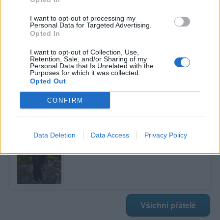
I want to opt-out of processing my
Personal Data for Targeted Advertising.
Poslední 3 příspěvky na mé zdi
Opted In
Nemá žádné příspěvky
I want to opt-out of Collection, Use,
Retention, Sale, and/or Sharing of my
Personal Data that Is Unrelated with the
Zobrazit celou mou zeď
Purposes for which it was collected.
Opted Out
CONFIRM
Moji nejnovější přátelé
Kamarádka:
marbella002
Data Deletion
Data Access
Privacy Policy
Říká o mně:
Všichni přátelé