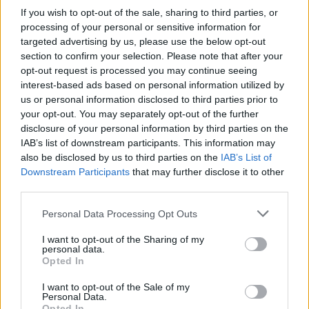
If you wish to opt-out of the sale, sharing to third parties, or
processing of your personal or sensitive information for
targeted advertising by us, please use the below opt-out
section to confirm your selection. Please note that after your
Věk: ??
opt-out request is processed you may continue seeing
Kontakt
interest-based ads based on personal information utilized by
us or personal information disclosed to third parties prior to
Napsat uživateli vzkaz
your opt-out. You may separately opt-out of the further
disclosure of your personal information by third parties on the
Informace o profilu a chatu
IAB’s list of downstream participants. This information may
Registrace od
: 03.11.2014 19:34
also be disclosed by us to third parties on the
IAB’s List of
Online
: Není nikde online
Downstream Participants
that may further disclose it to other
Naposledy aktivní
: 29.09.2018 19:39
third parties.
Prochatováno
: 1.10 hod.
Počet přátel
: 1
Personal Data Processing Opt Outs
Profil zobrazen
: 13x
I want to opt-out of the Sharing of my
Líbí se
:
0
personal data.
Oblibené místnosti
: Žádné
Opted In
Sledované diskuze
:
Informace pro uživatele
I want to opt-out of the Sale of my
Personal Data.
Opted In