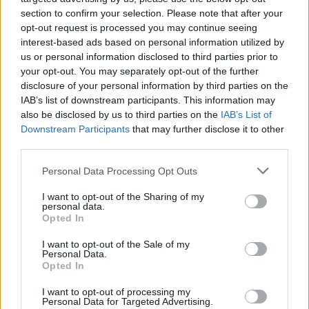
section to confirm your selection. Please note that after your
opt-out request is processed you may continue seeing
interest-based ads based on personal information utilized by
us or personal information disclosed to third parties prior to
Věk: 55
your opt-out. You may separately opt-out of the further
Kontakt
disclosure of your personal information by third parties on the
IAB’s list of downstream participants. This information may
Napsat uživateli vzkaz
also be disclosed by us to third parties on the
IAB’s List of
Downstream Participants
that may further disclose it to other
Informace o profilu a chatu
third parties.
Registrace od
: 07.12.2017 21:11
Online
: Není nikde online
Personal Data Processing Opt Outs
Naposledy aktivní
: 15.04.2022 22:11
Prochatováno
: 0.90 hod.
I want to opt-out of the Sharing of my
personal data.
Počet přátel
: 0
Opted In
Profil zobrazen
: 69x
Líbí se
:
0
I want to opt-out of the Sale of my
Personal Data.
Oblibené místnosti
: Žádné
Opted In
Sledované diskuze
:
Informace pro uživatele
I want to opt-out of processing my
Personal Data for Targeted Advertising.