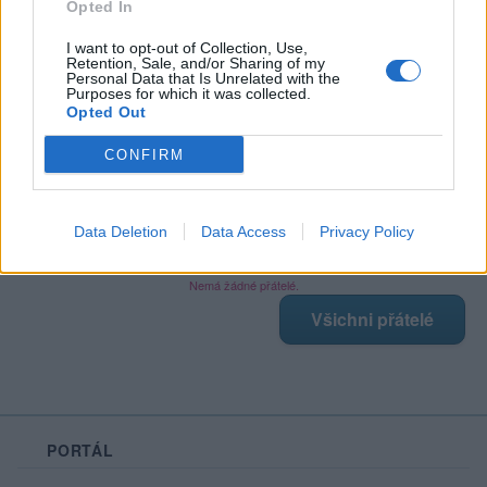
Opted In
I want to opt-out of Collection, Use,
Retention, Sale, and/or Sharing of my
Poslední 3 příspěvky na mé zdi
Personal Data that Is Unrelated with the
Purposes for which it was collected.
Opted Out
Nemá žádné příspěvky
Zobrazit celou mou zeď
CONFIRM
Data Deletion
Data Access
Privacy Policy
Moji nejnovější přátelé
Nemá žádné přátelé.
Všichni přátelé
PORTÁL