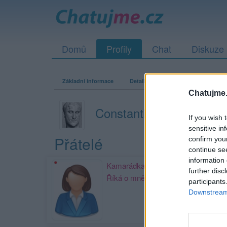
Domů
Profily
Chat
Diskuze
Základní informace
Detailní informace
Zeď
Fo
Chatujme.
Constantius
If you wish 
sensitive in
Přátelé
confirm you
continue se
information 
Kamarádka:
amalie-1
further disc
Říká o mně:
participants
Downstream 