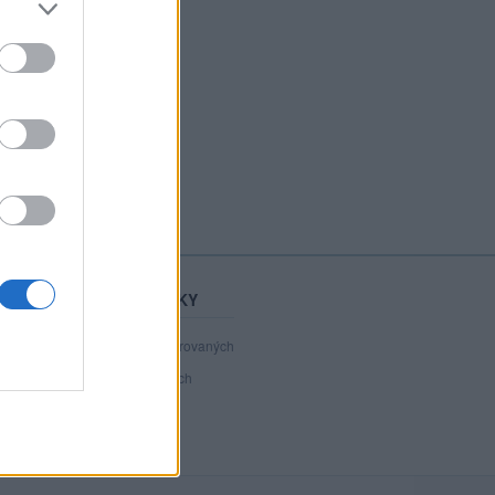
STATISTIKY
40 709
registrovaných
92
přihlášených
19
chatuje