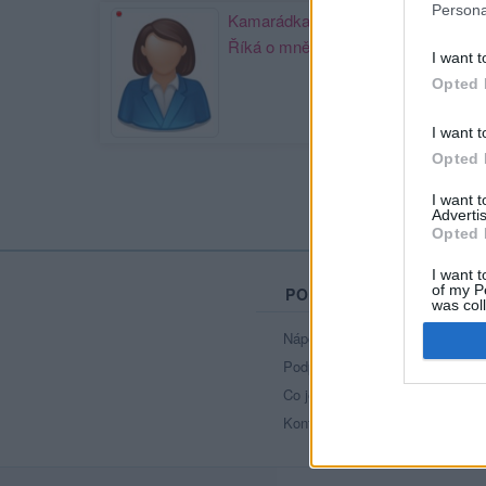
Persona
Kamarádka:
shadows
Říká o mně:
I want t
Opted 
I want t
Opted 
I want 
Advertis
Opted 
I want t
of my P
PORTÁL
was col
Opted 
Nápověda
Podpořte nás
Co je nového
Kontakt