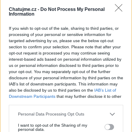
Chatujme.cz -
Do Not Process My Personal
Information
If you wish to opt-out of the sale, sharing to third parties, or
processing of your personal or sensitive information for
Neověřený profil
targeted advertising by us, please use the below opt-out
Tento uživatel zatím neprokázal svou identitu ověřovací
section to confirm your selection. Please note that after your
fotografií. U neověřených profilů nelze zaručit, že fotografie a
opt-out request is processed you may continue seeing
údaje odpovídají skutečné osobě.
interest-based ads based on personal information utilized by
us or personal information disclosed to third parties prior to
Věk: 38
your opt-out. You may separately opt-out of the further
disclosure of your personal information by third parties on the
Kontakt
IAB’s list of downstream participants. This information may
also be disclosed by us to third parties on the
IAB’s List of
Napsat uživateli vzkaz
Downstream Participants
that may further disclose it to other
Informace o profilu a chatu
third parties.
Registrace od
: 15.02.2021 14:12
Personal Data Processing Opt Outs
Online
: Není nikde online
Naposledy aktivní
: 25.03.2022 08:33
I want to opt-out of the Sharing of my
personal data.
Prochatováno
: 1.12 hod.