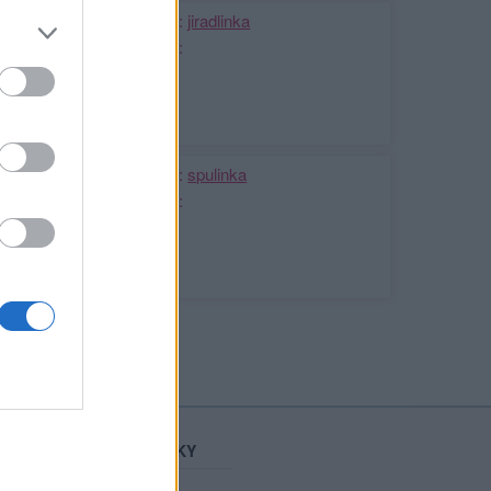
Kamarádka:
jiradlinka
Říká o mně:
Kamarádka:
spulinka
Říká o mně:
STATISTIKY