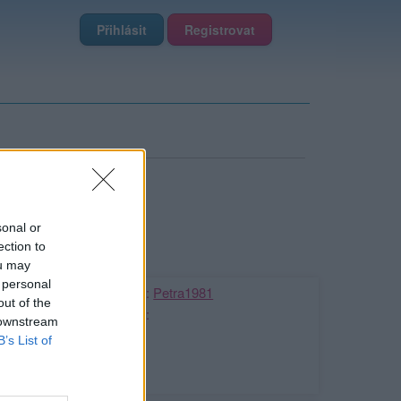
Přihlásit
Registrovat
sonal or
ection to
ou may
 personal
Kamarádka:
Petra1981
out of the
Říká o mně:
 downstream
B’s List of