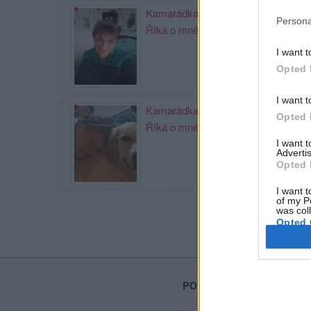
Kamarádka:
asinellinka-69
Persona
Říká o mně:
I want t
Opted 
I want t
Kamarádka:
Verusska
Opted 
Říká o mně:
I want 
Advertis
Opted 
I want t
of my P
was col
Opted 
PORTÁL