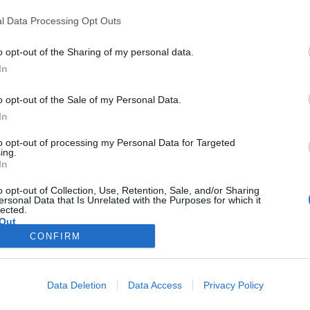
Kamarádka:
ivana-skubalova-5
l Data Processing Opt Outs
Říká o mně:
o opt-out of the Sharing of my personal data.
In
o opt-out of the Sale of my Personal Data.
Kamarádka:
tvojemyska62
In
Říká o mně:
to opt-out of processing my Personal Data for Targeted
ing.
In
o opt-out of Collection, Use, Retention, Sale, and/or Sharing
ersonal Data that Is Unrelated with the Purposes for which it
lected.
Out
CONFIRM
PODMÍNKY A BEZPEČNOST
KOMUNITA
Data Deletion
Data Access
Privacy Policy