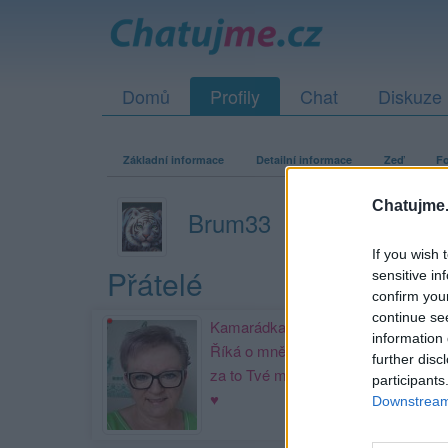
Domů
Profily
Chat
Diskuze
Základní informace
Detailní informace
Zeď
Fo
Chatujme.
Brum33
If you wish 
Přátelé
sensitive in
confirm you
continue se
Kamarádka:
Macinecek
information 
Říká o mně: ♥ Přátelství je dar ,
further disc
za to Tvé moc děkuji ...MTMMR
participants
♥
Downstream 