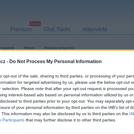
Premium
Chat Rádio
Nápověda
togalerie
Přátelé
Poslední příspěvky
cz -
Do Not Process My Personal Information
to opt-out of the sale, sharing to third parties, or processing of your per
formation for targeted advertising by us, please use the below opt-out s
r selection. Please note that after your opt-out request is processed y
eing interest-based ads based on personal information utilized by us or
Kamarádka:
zabicka
disclosed to third parties prior to your opt-out. You may separately opt-
Říká o mně:
losure of your personal information by third parties on the IAB’s list of
. This information may also be disclosed by us to third parties on the
IA
Participants
that may further disclose it to other third parties.