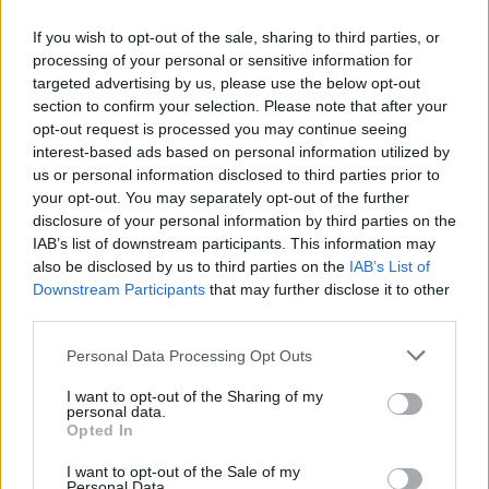
If you wish to opt-out of the sale, sharing to third parties, or
processing of your personal or sensitive information for
targeted advertising by us, please use the below opt-out
section to confirm your selection. Please note that after your
opt-out request is processed you may continue seeing
Neověřený profil
interest-based ads based on personal information utilized by
Tento uživatel zatím neprokázal svou identitu ověřovací
us or personal information disclosed to third parties prior to
fotografií. U neověřených profilů nelze zaručit, že fotografie a
your opt-out. You may separately opt-out of the further
údaje odpovídají skutečné osobě.
disclosure of your personal information by third parties on the
IAB’s list of downstream participants. This information may
Věk: 37
also be disclosed by us to third parties on the
IAB’s List of
Downstream Participants
that may further disclose it to other
Kontakt
third parties.
Napsat uživateli vzkaz
Personal Data Processing Opt Outs
Informace o profilu a chatu
I want to opt-out of the Sharing of my
personal data.
Registrace od
: 27.01.2021 14:09
Opted In
Online
: Není nikde online
Naposledy aktivní
: 27.01.2021 14:11
I want to opt-out of the Sale of my
Prochatováno
: 0.24 hod.
Personal Data.