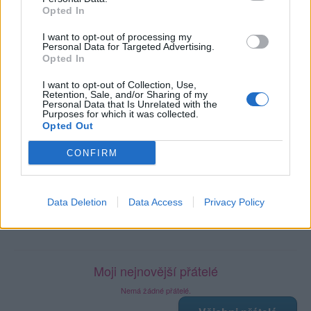
Počet přátel
: 0
Opted In
Profil zobrazen
: 107x
I want to opt-out of processing my
Líbí se
:
0
Personal Data for Targeted Advertising.
Oblibené místnosti
: Žádné
Opted In
Sledované diskuze
:
Informace pro uživatele
I want to opt-out of Collection, Use,
Retention, Sale, and/or Sharing of my
Personal Data that Is Unrelated with the
Purposes for which it was collected.
Opted Out
Poslední 3 příspěvky na mé zdi
CONFIRM
Nemá žádné příspěvky
Data Deletion
Data Access
Privacy Policy
Zobrazit celou mou zeď
Moji nejnovější přátelé
Nemá žádné přátelé.