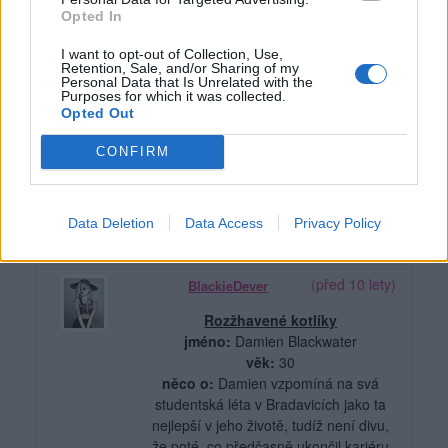
Opted In
zahořklý a zlomený událostmi v jeho
životě se ocitnul na místě, kde každou
I want to opt-out of Collection, Use,
vteřinu musí bojovat za své přežití. O
Retention, Sale, and/or Sharing of my
pekle ví stále velmi málo - většinu se
Personal Data that Is Unrelated with the
Purposes for which it was collected.
toho dozvěděl jen od svých krutých
Opted Out
otrokářů. Nyní se nachází v harému,
kde je úplným nováčkem, a nezbývá
CONFIRM
mu než čekat, co dalšího si pro něj
život přichystal. Ať už je to ale cokoli,
jedna věc je jistá - nic nepřijme bez
Data Deletion
Data Access
Privacy Policy
boje.
(před 10 lety)
BlackieDever
Rozžhavené
kotlíky
jméno:
Damien Blackwater
věk:
30
něco o:
Damien vzpomíná na svá
studentská léta v Bradavicích jako ta
nejlepší v jeho životě, tudíž není divu,
že poté, co předčasně ukončil kariéru