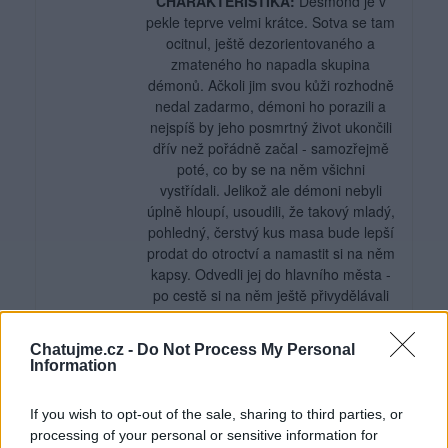
CHARAKTERISTIKA:
Desmond je v
pekle teprve velmi krátce. Sotva se tam
ocitnul, ještě dezorientovaného a
zmateného ho napadla skupina
démonů. Ačkoli jim svou kůži rozhodně
nedal zadarmo, démoni ho porazili a
nejspíš by jeho posmrtný život ukončili
dřív než pořádně začal - samozřejmě
poté, co by se na něm všichni
vystřídali. Jelikož ale démoni nebyli
úplně hloupí, usoudili, že takový mladý,
pohledný, čerstvý kus masa bude lepší
prodat do otroctví a namastit si na něm
kapsy. Odvedli jej do hlavního města -
po cestě si na něm ještě přivydělávali
tím, že jej nutili zúčastnit se "psích
zápasů" - a tam jej prodali do harému.
Chatujme.cz -
Do Not Process My Personal
Information
Život s ním nikdy nezacházel v
rukavičkách ani na Zemi. Rodiče nikdy
If you wish to opt-out of the sale, sharing to third parties, or
nepoznal, vyrostl v dětském domově a
processing of your personal or sensitive information for
když dosáhl plnoletosti a opustil