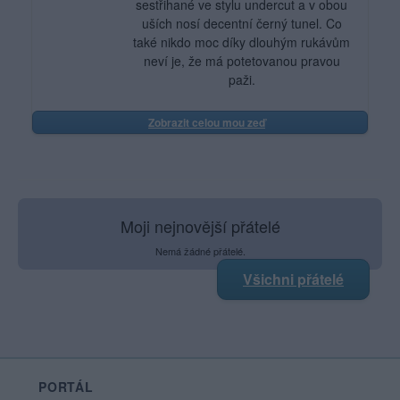
sestřihané ve stylu undercut a v obou
uších nosí decentní černý tunel. Co
také nikdo moc díky dlouhým rukávům
neví je, že má potetovanou pravou
paži.
Zobrazit celou mou zeď
Moji nejnovější přátelé
Nemá žádné přátelé.
Všichni přátelé
PORTÁL