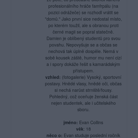
profesionálního hráče famfrpálu (na
pozici odrážeče) se rozhodl vrátit se
"domů." Jako první sice nedostal místo,
po kterém toužil, ale s obranou proti
černé magii se popral statečně.
Damien je oblíbený studentů pro svou
povahu. Nepovyšuje se a občas se
nechová tak úplně dospěle. Nemá v
sobě kousek záště, humor mu není cizí
a i spory dokáže řešit s kamarádským
přístupem.
vzhled:
(fotogalerie) Vysoký, sportovní
postavy. Hnědé vlasy, hnědé oči, občas
si nechá narůst strniště/fousy.
Pohledný, což oceňuje ženská část
nejen studentek, ale i učitelského
sboru.
jméno:
Evan Collins
věk
: 18
něco o:
Evan studuje poslední ročník