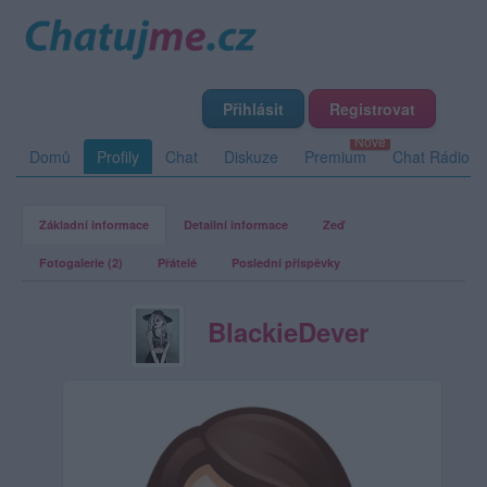
Přihlásit
Registrovat
Domů
Profily
Chat
Diskuze
Premium
Chat Rádio
Základní informace
Detailní informace
Zeď
Fotogalerie (2)
Přátelé
Poslední příspěvky
BlackieDever