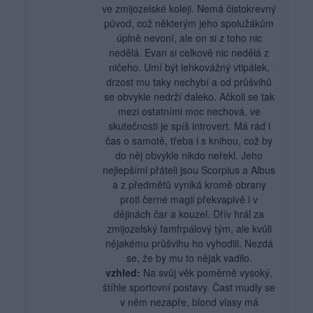
ve zmijozelské koleji. Nemá čistokrevný
původ, což některým jeho spolužákům
úplně nevoní, ale on si z toho nic
nedělá. Evan si celkově nic nedělá z
ničeho. Umí být lehkovážný vtipálek,
drzost mu taky nechybí a od průšvihů
se obvykle nedrží daleko. Ačkoli se tak
mezi ostatními moc nechová, ve
skutečnosti je spíš introvert. Má rád i
čas o samotě, třeba i s knihou, což by
do něj obvykle nikdo neřekl. Jeho
nejlepšími přáteli jsou Scorpius a Albus
a z předmětů vyniká kromě obrany
proti černé magii překvapivě i v
dějinách čar a kouzel. Dřív hrál za
zmijozelský famfrpálový tým, ale kvůli
nějakému průšvihu ho vyhodili. Nezdá
se, že by mu to nějak vadilo.
vzhled:
Na svůj věk poměrně vysoký,
štíhle sportovní postavy. Čast mudly se
v něm nezapře, blond vlasy má