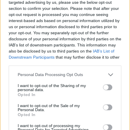
targeted advertising by us, please use the below opt-out
systém, bez zázemí se rychle ocitl na
section to confirm your selection. Please note that after your
ulici. Neměl nikoho, musel se postarat
opt-out request is processed you may continue seeing
sám o sebe a nakonec mu nezbylo než
interest-based ads based on personal information utilized by
se živit prostitucí a drobnými
us or personal information disclosed to third parties prior to
krádežemi. Právě na ulici byl také
your opt-out. You may separately opt-out of the further
jednoho úplňku pokousán a proměněn.
disclosure of your personal information by third parties on the
Nedlouho poté jeho pozemský život
IAB’s list of downstream participants. This information may
skončil.
also be disclosed by us to third parties on the
IAB’s List of
Desmond byl vždy chladný a uzavřený.
Downstream Participants
that may further disclose it to other
Obrněný sarkasmem a jízlivostí od
third parties.
života nečekal nic než rány pod pás.
Vybudoval si kolem sebe hradby, které
Personal Data Processing Opt Outs
jen málo lidí dokázalo překonat. Pokud
I want to opt-out of the Sharing of my
se to ale někomu podařilo, čekalo je
personal data.
velké překvapení v podobě
Opted In
Desmondovi skutečné povahy, kterou
navenek neukazuje. Svou proměnu ve
I want to opt-out of the Sale of my
Personal Data.
vlkodlaka nesl překvapivě dobře a chtěl
Opted In
ji využít k tomu, aby jeho život nabral
nový směr. Nyní se ale
I want to opt-out of processing my
Desmond nachází v pekle. Zmatený,
Personal Data for Targeted Advertising.