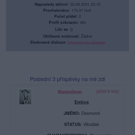
Naposledy aktivní
: 03.09.2021 23:10
Prochatováno
: 174.01 hod.
Počet přátel
: 0
Profil zobrazen
: 46x
Líbí se
:
0
Oblibené místnosti
: Žádné
Sledované diskuze
:
Informace pro uživatele
Poslední 3 příspěvky na mé zdi
(před 8 lety)
BlackieDever
Erebos
JMÉNO:
Desmond
STATUS:
Vlkodlak