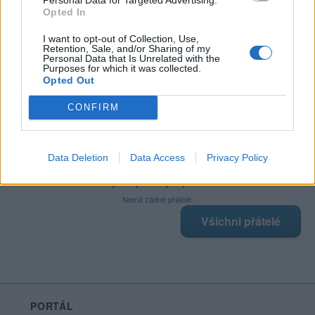
Opted In
I want to opt-out of Collection, Use,
Retention, Sale, and/or Sharing of my
Poslední 3 příspěvky na mé zdi
Personal Data that Is Unrelated with the
Purposes for which it was collected.
Opted Out
Nemá žádné příspěvky
CONFIRM
Zobrazit celou mou zeď
Data Deletion
Data Access
Privacy Policy
Moji nejnovější přátelé
Nemá žádné přátelé.
Všichni přátelé
PORTÁL