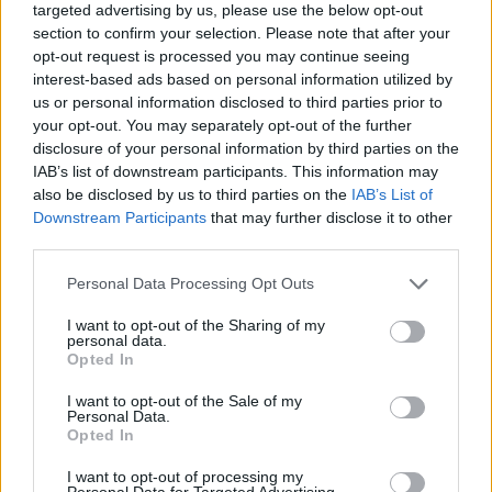
targeted advertising by us, please use the below opt-out
section to confirm your selection. Please note that after your
opt-out request is processed you may continue seeing
interest-based ads based on personal information utilized by
Věk: 21
us or personal information disclosed to third parties prior to
your opt-out. You may separately opt-out of the further
Kontakt
disclosure of your personal information by third parties on the
Napsat uživateli vzkaz
IAB’s list of downstream participants. This information may
also be disclosed by us to third parties on the
IAB’s List of
Informace o profilu a chatu
Downstream Participants
that may further disclose it to other
third parties.
Registrace od
: 20.02.2026 11:58
Online
: Není nikde online
Personal Data Processing Opt Outs
Naposledy aktivní
: 20.02.2026 20:43
Prochatováno
: 0.37 hod.
I want to opt-out of the Sharing of my
Počet přátel
: 0
personal data.
Profil zobrazen
: 7x
Opted In
Líbí se
:
0
I want to opt-out of the Sale of my
Oblibené místnosti
: Žádné
Personal Data.
Sledované diskuze
:
,
,
❤️ LÁSKA ❤️
Nezávazný sex chating
Svobodná diskuse
Opted In
bez cenzury…
I want to opt-out of processing my
Personal Data for Targeted Advertising.