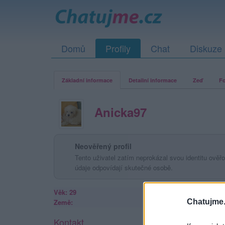
Domů
Profily
Chat
Diskuze
Základní informace
Detailní informace
Zeď
Fo
Anicka97
Neověřený profil
Tento uživatel zatím neprokázal svou identitu ověřov
údaje odpovídají skutečné osobě.
Věk: 29
Chatujme.
Země:
Kontakt