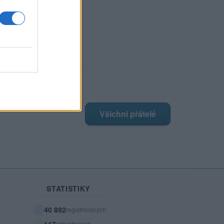
Moje Já
ji nejnovější přátelé
má žádné přátelé.
Všichni přátelé
STATISTIKY
40 892
registrovaných
117
přihlášených