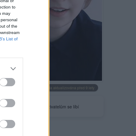
sonal or
ection to
ou may
 personal
out of the
 downstream
B’s List of
Neověřeno
Profilová fotografie byla aktualizována před 9 lety
0
uživatelům se líbí