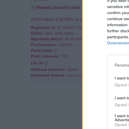
If you wish 
sensitive in
Napsat uživateli vzkaz
confirm you
Informace o profilu a chatu
continue se
information 
Registrace od
: 07.03.2017 23:58
further disc
Online
: Není nikde online
participants
Naposledy aktivní
: 29.05.2023 00:16
Downstream 
Prochatováno
: 0.32 hod.
Počet přátel
: 0
Profil zobrazen
: 772x
Líbí se
:
0
Persona
Oblibené místnosti
: Žádné
Sledované diskuze
:
Informace pro uživatele
I want t
Opted 
I want t
Opted 
I want 
Advertis
Opted 