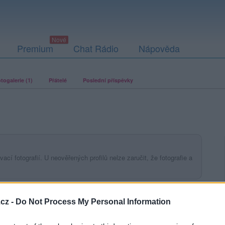
Premium
Chat Rádio
Nápověda
togalerie (1)
Přátelé
Poslední příspěvky
ací fotografií. U neověřených profilů nelze zaručit, že fotografie a
cz -
Do Not Process My Personal Information