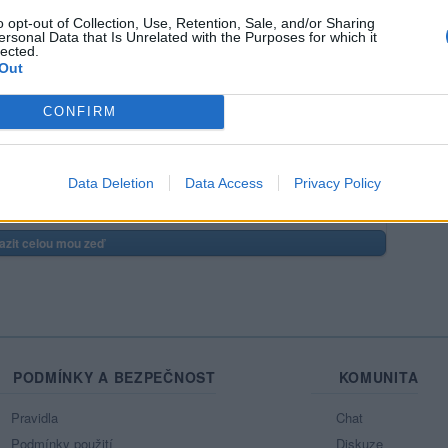
o opt-out of Collection, Use, Retention, Sale, and/or Sharing
ersonal Data that Is Unrelated with the Purposes for which it
lected.
Out
CONFIRM
Mo
Data Deletion
Data Access
Privacy Policy
Ne
azit celou mou zeď
PODMÍNKY A BEZPEČNOST
KOMUNITA
Pravidla
Chat
Podmínky použití
Diskuze