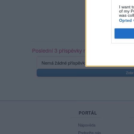
I want t
of my P
was col
Opted 
Poslední 3 příspěvky na mé zdi
Nemá žádné příspěvky
Zobr
PORTÁL
Nápověda
Podpořte nás