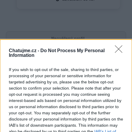
Neověřený profil
Tento uživatel zatím neprokázal svou identitu ověřovací
Chatujme.cz -
Do Not Process My Personal
fotografií. U neověřených profilů nelze zaručit, že fotografie a
Information
údaje odpovídají skutečné osobě.
If you wish to opt-out of the sale, sharing to third parties, or
Věk: 37
processing of your personal or sensitive information for
Kontakt
targeted advertising by us, please use the below opt-out
section to confirm your selection. Please note that after your
Napsat uživateli vzkaz
opt-out request is processed you may continue seeing
interest-based ads based on personal information utilized by
Informace o profilu a chatu
us or personal information disclosed to third parties prior to
Registrace od
: 31.12.2020 19:02
your opt-out. You may separately opt-out of the further
Online
: Není nikde online
disclosure of your personal information by third parties on the
Naposledy aktivní
: 13.07.2026 17:55
IAB’s list of downstream participants. This information may
Prochatováno
: 560.58 hod.
also be disclosed by us to third parties on the
IAB’s List of