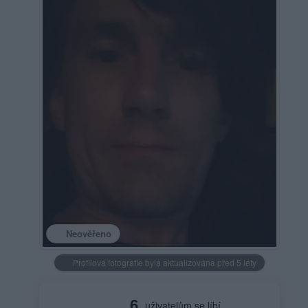
Neověřeno
Profilová fotografie byla aktualizována před 5 lety
6
uživatelům se líbí