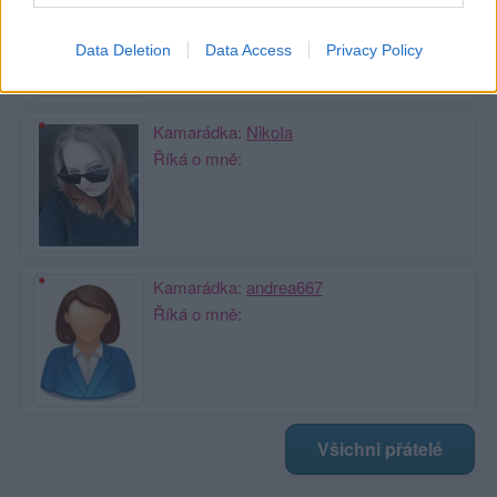
Říká o mně:
Data Deletion
Data Access
Privacy Policy
Kamarádka:
NikoIa
Říká o mně:
Kamarádka:
andrea667
Říká o mně:
Všichni přátelé