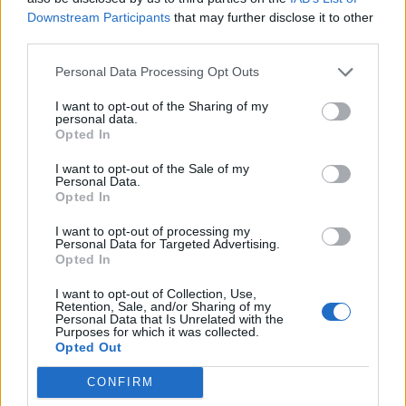
Počet přátel
: 4
Downstream Participants
that may further disclose it to other
Profil zobrazen
: 3315x
third parties.
Líbí se
:
6
Oblibené místnosti
: Žádné
Personal Data Processing Opt Outs
Sledované diskuze
:
Informace pro uživatele
I want to opt-out of the Sharing of my
personal data.
Opted In
I want to opt-out of the Sale of my
Personal Data.
Poslední 3 příspěvky na mé zdi
Opted In
I want to opt-out of processing my
Nemá žádné příspěvky
Personal Data for Targeted Advertising.
Opted In
Zobrazit celou mou zeď
I want to opt-out of Collection, Use,
Retention, Sale, and/or Sharing of my
Personal Data that Is Unrelated with the
Purposes for which it was collected.
Opted Out
Moji nejnovější přátelé
CONFIRM
Kamarádka:
Olga100088