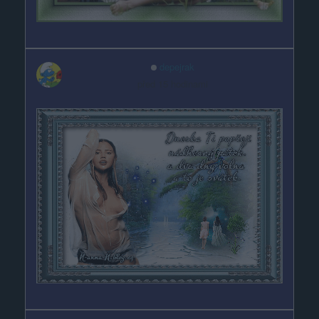
depejrak
před 15 hodinami