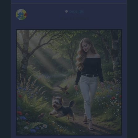
depejrak
před 5 hodinami