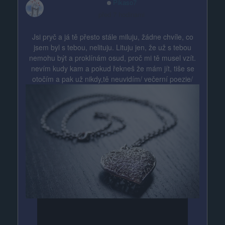
Pikaso7
před 7 hodinami
Jsi pryč a já tě přesto stále miluju, žádne chvíle, co
jsem byl s tebou, nelituju. Lituju jen, že už s tebou
nemohu být a proklínám osud, proč mi tě musel vzít.
nevím kudy kam a pokud řekneš že mám jít, tiše se
otočím a pak už nikdy,tě neuvidím/ večerní poezie/