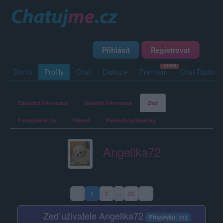
Přihlásit
Registrovat
Domů
Profily
Chat
Diskuze
Premium
Chat Rádio
Základní informace
Detailní informace
Zeď
Fotogalerie (6)
Přátelé
Poslední příspěvky
Angelika72
1
2
…
22
(aktuální strana)
Zeď uživatele Angelika72
Příspěvků: 212