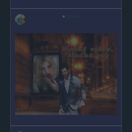
depejrak
před 6 hodinami