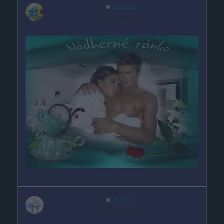
depejrak
před 15 hodinami
JIJEN-1
před 16 hodinami