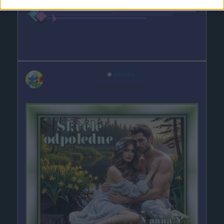
smudla
před 13 hodinami