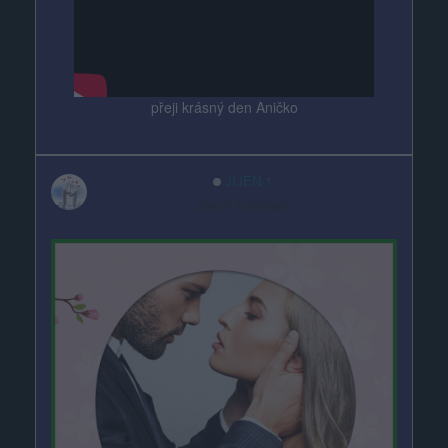
přeji krásný den Aničko
JIJEN-1
před 8 hodinami