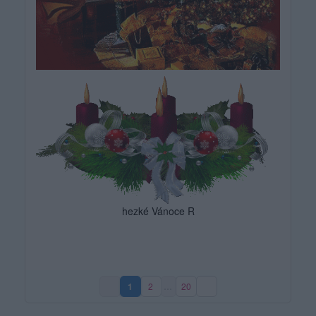
hezké Vánoce R
1
2
…
20
(aktuální strana)