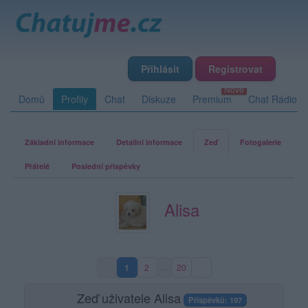
Přihlásit
Registrovat
Domů
Profily
Chat
Diskuze
Premium
Chat Rádio
Základní informace
Detailní informace
Zeď
Fotogalerie
Přátelé
Poslední příspěvky
Alisa
1
2
…
20
(aktuální strana)
Zeď uživatele Alisa
Příspěvků: 197