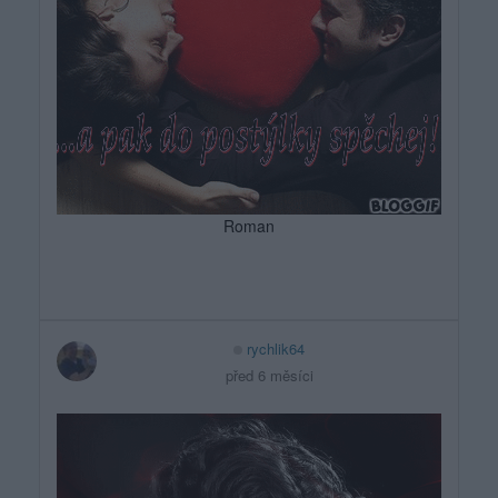
Roman
rychlik64
před 6 měsíci