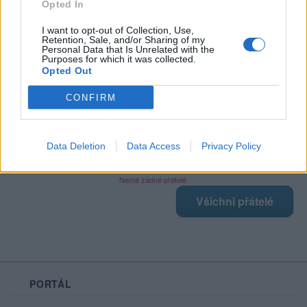
Opted In
I want to opt-out of Collection, Use,
Retention, Sale, and/or Sharing of my
Poslední 3 příspěvky na mé zdi
Personal Data that Is Unrelated with the
Purposes for which it was collected.
Opted Out
Nemá žádné příspěvky
Zobrazit celou mou zeď
CONFIRM
Data Deletion
Data Access
Privacy Policy
Moji nejnovější přátelé
Nemá žádné přátelé.
Všichni přátelé
PORTÁL