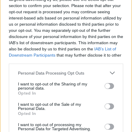
section to confirm your selection. Please note that after your
opt-out request is processed you may continue seeing
interest-based ads based on personal information utilized by
us or personal information disclosed to third parties prior to
Věk: ??
your opt-out. You may separately opt-out of the further
Kontakt
disclosure of your personal information by third parties on the
IAB’s list of downstream participants. This information may
Napsat uživateli vzkaz
also be disclosed by us to third parties on the
IAB’s List of
Downstream Participants
that may further disclose it to other
Informace o profilu a chatu
third parties.
Registrace od
: 23.01.2017 20:59
Online
: Není nikde online
Personal Data Processing Opt Outs
Naposledy aktivní
: 11.01.2026 02:20
Prochatováno
: 83.32 hod.
I want to opt-out of the Sharing of my
personal data.
Počet přátel
: 0
Opted In
Profil zobrazen
: 2562x
Líbí se
:
2
I want to opt-out of the Sale of my
Personal Data.
Oblibené místnosti
: Žádné
Opted In
Sledované diskuze
:
Informace pro uživatele
I want to opt-out of processing my
Personal Data for Targeted Advertising.