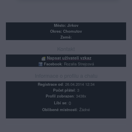
Město: Jirkov
Okres: Chomutov
Země:
Kontakt
Napsat uživateli vzkaz
Facebook
: Rozalia Strejcová
Informace o profilu a chatu
Registrace od
: 26.04.2014 12:34
Počet přátel
: 3
Profil zobrazen
: 3438x
Líbí se
:
0
Oblibené místnosti
: Žádné