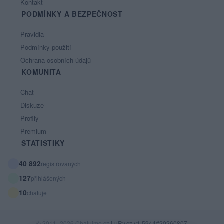
Kontakt
PODMÍNKY A BEZPEČNOST
Pravidla
Podmínky použití
Ochrana osobních údajů
KOMUNITA
Chat
Diskuze
Profily
Premium
STATISTIKY
40 892
registrovaných
127
přihlášených
10
chatuje
© 2011–2026 Chatujme.cz
LuRy.cz
v1.5944#20260807