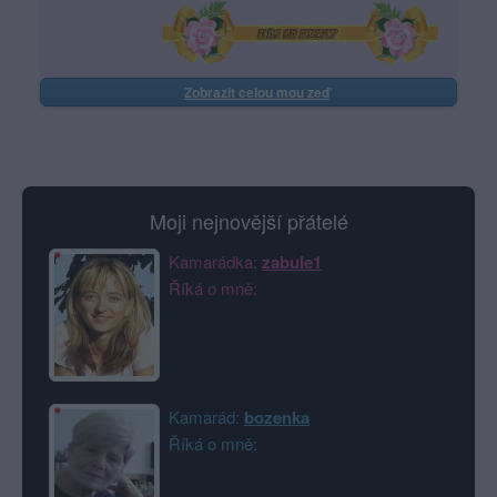
Zobrazit celou mou zeď
Moji nejnovější přátelé
Kamarádka:
zabule1
Říká o mně:
Kamarád:
bozenka
Říká o mně: